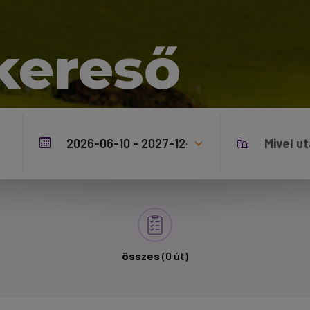
kereső
összes
(0 út)