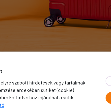
PROKO HÍ
t
élyre szabott hirdetések vagy tartalmak
A jó utak híre gyorsan terjed – 
lemzése érdekében sütiket (cookie)
Önhöz érkezik. Iratkozzon fel 
ra kattintva hozzájárulhat a sütik
ajánlatokért, inspirációkért és 
tó