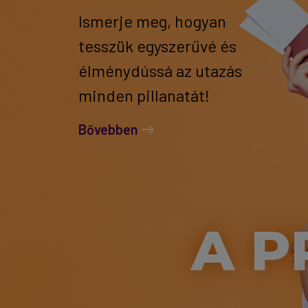
Ismerje meg, hogyan
tesszük egyszerűvé és
élménydússá az utazás
minden pillanatát!
Bővebben
A P