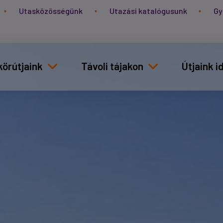
Utasközösségünk
Utazási katalógusunk
Gy
körútjaink
Távoli tájakon
Útjaink 