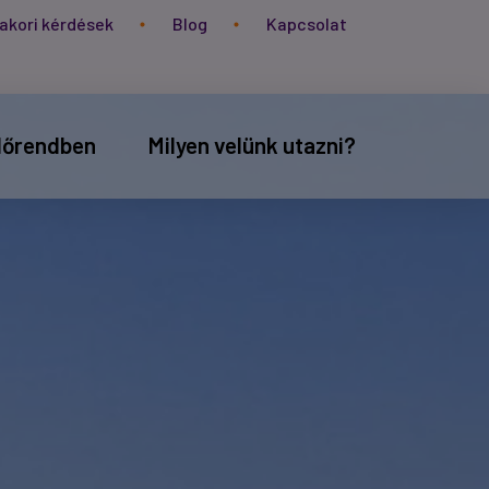
akori kérdések
Blog
Kapcsolat
időrendben
Milyen velünk utazni?