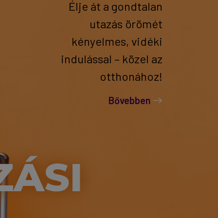
Élje át a gondtalan
utazás örömét
kényelmes, vidéki
indulással – közel az
otthonához!
Bővebben
ZÁSI