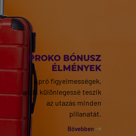
PROKO BÓNUSZ
ÉLMÉNYEK
Apró figyelmességek,
amik különlegessé teszik
az utazás minden
pillanatát.
Bővebben