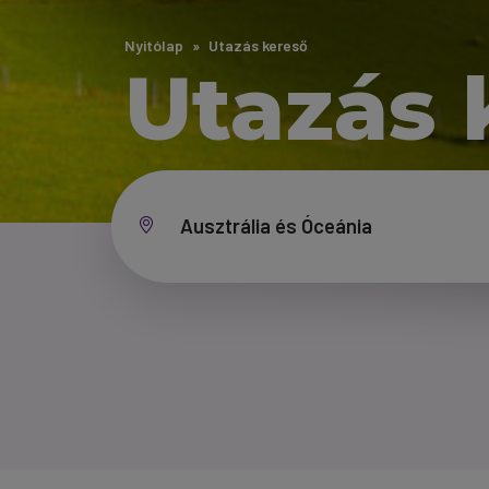
Nyitólap
Utazás kereső
Utazás 