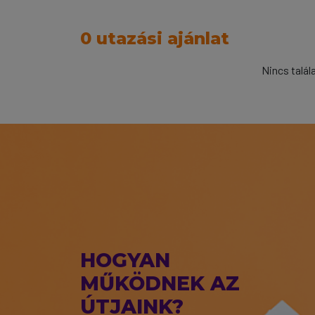
0 utazási ajánlat
Nincs talál
HOGYAN
MŰKÖDNEK AZ
ÚTJAINK?