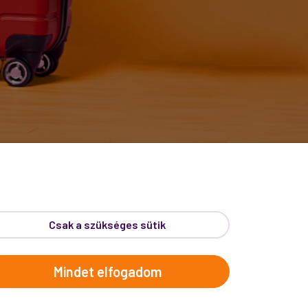
RLEVÉL
Csak a szükséges sütik
de a legjobb, ha közvetlenül
kedvezményes utazási
Mindet elfogadom
Proko-hírekért.