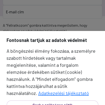
E-mail cím
A "Feliratkozom" gombra kattintva megerősítem, hogy
elolvastam az
adatvédelmi tájékoztatót
!
Fontosnak tartjuk az adatok védelmét
Az oldal reCAPTCHA és a Google által védve.
A böngészési élmény fokozása, a személyre
Feliratkozom
szabott hirdetések vagy tartalmak
megjelenítése, valamint a forgalom
elemzése érdekében sütiket (cookie)
használunk. A "Mindet elfogadom" gombra
kattintva hozzájárulhat a sütik
használatához.
Adatkezelési tájékoztató
Csak a szükséges sütik