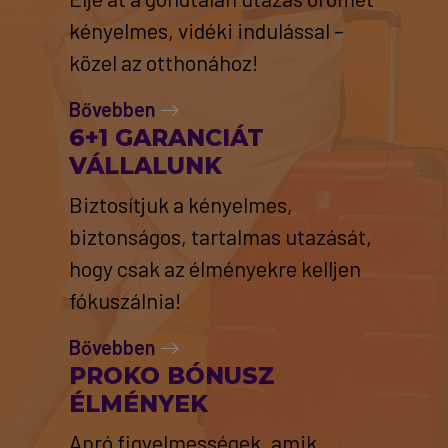
kényelmes, vidéki indulással –
közel az otthonához!
Bővebben
6+1 GARANCIÁT
VÁLLALUNK
Biztosítjuk a kényelmes,
biztonságos, tartalmas utazását,
hogy csak az élményekre kelljen
fókuszálnia!
Bővebben
PROKO BÓNUSZ
ÉLMÉNYEK
Apró figyelmességek, amik