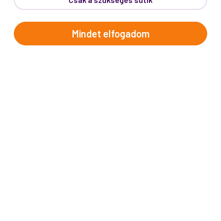
Telefon:
62/543-385
(Hétfő-Péntek: 9:00-17:00)
E-mail:
info@prokotravel.hu
Mindet elfogadom
Főiroda:
6720 Szeged, Feketesas utca 19-21.
Budapest:
1137, Katona József u. 14.
Makó:
6900, Széchenyi tér 8.
ÚTICÉLOK
Afrika
Amerika
Ausztrália és Óceánia
Ázsia
Alpok országai
Balkán
Brit-szigetek
Dél-Európa