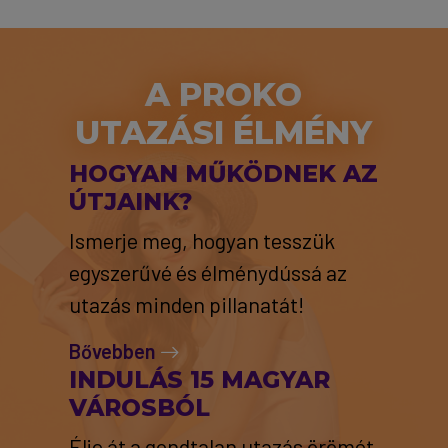
A PROKO
UTAZÁSI ÉLMÉNY
HOGYAN MŰKÖDNEK AZ
ÚTJAINK?
Ismerje meg, hogyan tesszük
egyszerűvé és élménydússá az
utazás minden pillanatát!
Bővebben
INDULÁS 15 MAGYAR
VÁROSBÓL
Élje át a gondtalan utazás örömét