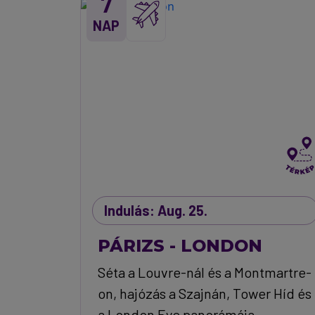
7
NAP
Indulás: Aug. 25.
PÁRIZS - LONDON
Séta a Louvre-nál és a Montmartre-
on, hajózás a Szajnán, Tower Híd és
a London Eye panorámája.