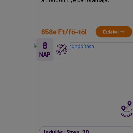
658e Ft/fő-től
Érdekel
8
NAP
Indulás: Szep. 20.