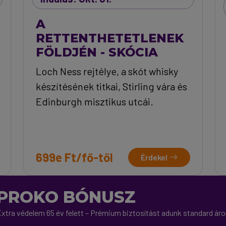
A
RETTENTHETETLENEK
FÖLDJÉN - SKÓCIA
Loch Ness rejtélye, a skót whisky
készítésének titkai, Stirling vára és
Edinburgh misztikus utcái.
699e Ft/fő-től
Érdekel
PROKO BÓNUSZ
xtra védelem 65 év felett – Prémium biztosítást adunk standard ár