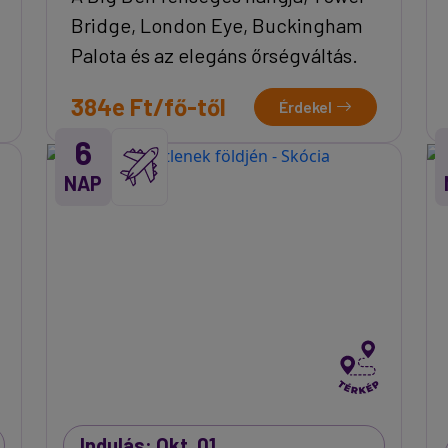
Bridge, London Eye, Buckingham
Palota és az elegáns őrségváltás.
384e Ft/fő-től
Érdekel
6
NAP
Indulás: Okt. 01.