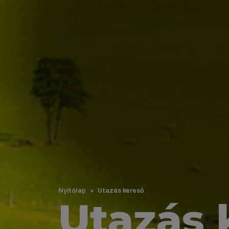
Nyitólap
Utazás kereső
Utazás 