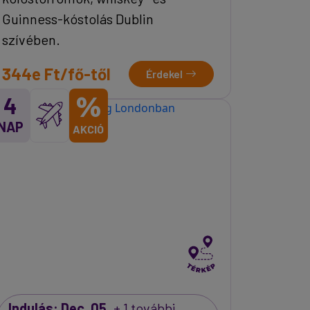
Guinness-kóstolás Dublin
szívében.
344e Ft/fő-től
Érdekel
%
4
NAP
AKCIÓ
Indulás: Dec. 05.
+ 1 további