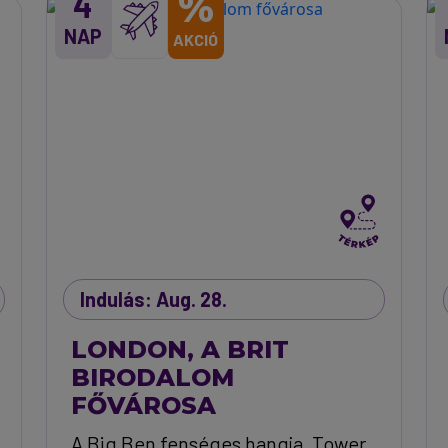
%
4
NAP
AKCIÓ
Indulás: Aug. 28.
LONDON, A BRIT
BIRODALOM
FŐVÁROSA
A Big Ben fenséges hangja, Tower