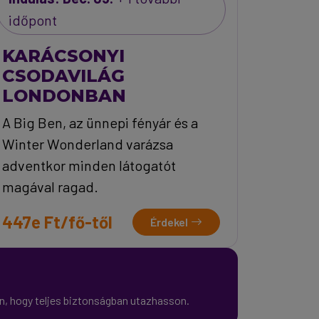
időpont
KARÁCSONYI
CSODAVILÁG
LONDONBAN
A Big Ben, az ünnepi fényár és a
Winter Wonderland varázsa
adventkor minden látogatót
magával ragad.
447e Ft/fő-től
Érdekel
on, hogy teljes biztonságban utazhasson.