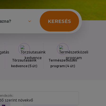
KERESÉS
Törzsutasaink
Természetközeli
kedvence
(5 út)
program
(4 út)
endezés: