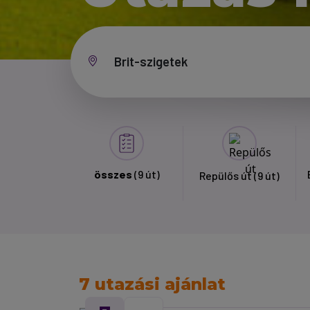
összes
(9 út)
Repülős út
(9 út)
7 utazási ajánlat