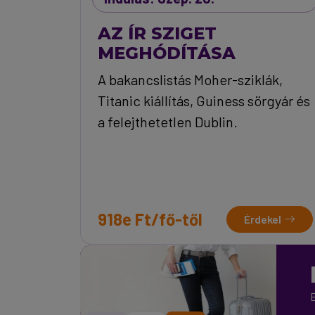
AZ ÍR SZIGET
MEGHÓDÍTÁSA
A bakancslistás Moher-sziklák,
Titanic kiállítás, Guiness sörgyár és
a felejthetetlen Dublin.
918e Ft/fő-től
Érdekel
E