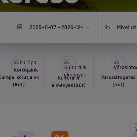
Európai körútjaink
Városlátogatás
Kulturális
(8 út)
(5 út)
élmények
(6 út)
R