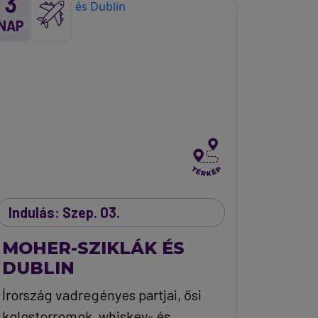
3
NAP
Indulás: Szep. 03.
MOHER-SZIKLÁK ÉS
DUBLIN
Írország vadregényes partjai, ősi
kolostorromok, whiskey- és