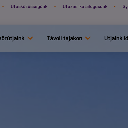
Utasközösségünk
Utazási katalógusunk
Gy
körútjaink
Távoli tájakon
Útjaink 