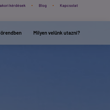
akori kérdések
Blog
Kapcsolat
időrendben
Milyen velünk utazni?