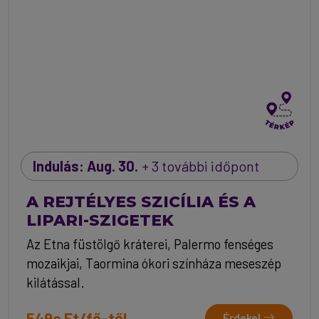
Indulás: Aug. 30.
+ 3 további időpont
A REJTÉLYES SZICÍLIA ÉS A
LIPARI-SZIGETEK
Az Etna füstölgő kráterei, Palermo fenséges
mozaikjai, Taormina ókori színháza meseszép
kilátással.
549e Ft/fő-től
Érdekel