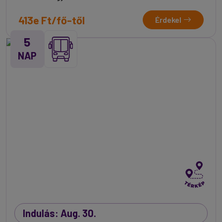
413e Ft/fő-től
Érdekel
5
NAP
Indulás: Aug. 30.