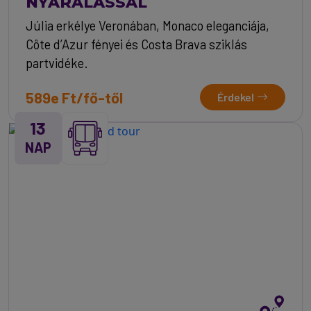
NYARALÁSSAL
Júlia erkélye Veronában, Monaco eleganciája,
Côte d’Azur fényei és Costa Brava sziklás
partvidéke.
589e Ft/fő-től
Érdekel
13
NAP