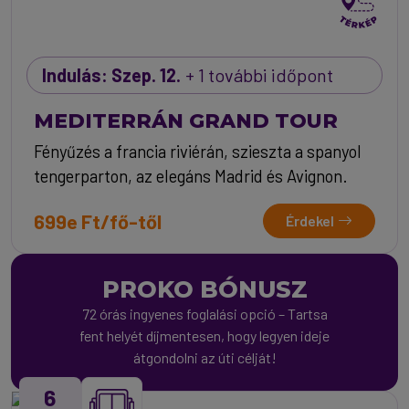
Indulás: Szep. 12.
+ 1 további időpont
MEDITERRÁN GRAND TOUR
Fényűzés a francia riviérán, szieszta a spanyol
tengerparton, az elegáns Madrid és Avignon.
699e Ft/fő-től
Érdekel
PROKO BÓNUSZ
72 órás ingyenes foglalási opció – Tartsa
fent helyét díjmentesen, hogy legyen ideje
átgondolni az úti célját!
6