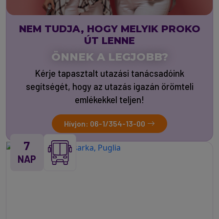
NEM TUDJA, HOGY MELYIK PROKO
ÚT LENNE
ÖNNEK A LEGJOBB?
Kérje tapasztalt utazási tanácsadóink
segítségét, hogy az utazás igazán örömteli
emlékekkel teljen!
Hívjon: 06-1/354-13-00
7
NAP