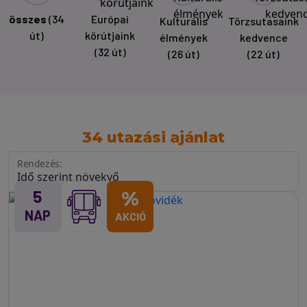
összes
(34
Európai
Kulturális
Törzsutasaink
út)
körútjaink
élmények
kedvence
(32 út)
(26 út)
(22 út)
34 utazási ajánlat
Rendezés:
5
%
NAP
AKCIÓ