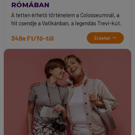
RÓMÁBAN
A tetten érhető történelem a Colosseumnál, a
hit csendje a Vatikánban, a legendás Trevi-kút.
349e Ft/fő-től
Érdekel