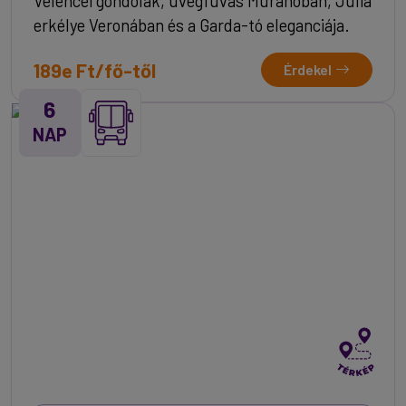
Velencei gondolák, üvegfúvás Muránóban, Júlia
erkélye Veronában és a Garda-tó eleganciája.
189e Ft/fő-től
Érdekel
6
NAP