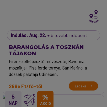
Indulás: Aug. 22.
+ 5 további időpont
BARANGOLÁS A TOSZKÁN
TÁJAKON
Firenze elképesztő művészete, Ravenna
mozaikjai, Pisa ferde tornya, San Marino, a
dózsék palotája Udinében.
289e Ft/fő-től
Érdekel
5
%
NAP
AKCIÓ