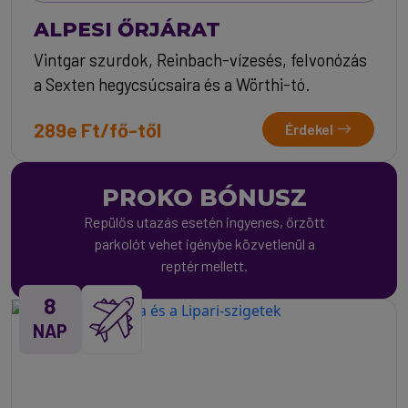
ALPESI ŐRJÁRAT
Vintgar szurdok, Reinbach-vízesés, felvonózás
a Sexten hegycsúcsaira és a Wörthi-tó.
289e Ft/fő-től
Érdekel
PROKO BÓNUSZ
Repülős utazás esetén ingyenes, őrzött
parkolót vehet igénybe közvetlenül a
reptér mellett.
8
NAP