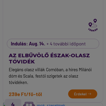
Indulás: Aug. 14.
+ 4 további időpont
AZ ELBŰVÖLŐ ÉSZAK-OLASZ
TÓVIDÉK
Elegáns olasz villák Comóban, a híres Milánói
dóm és Scala, festői szigetek az olasz
tóvidéken.
239e Ft/fő-től
Érdekel
4