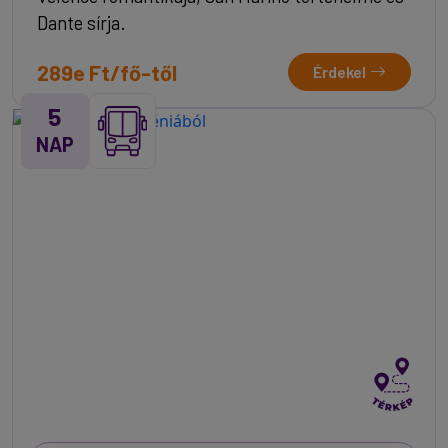
Dante sírja.
289e Ft/fő-től
Érdekel
5
NAP