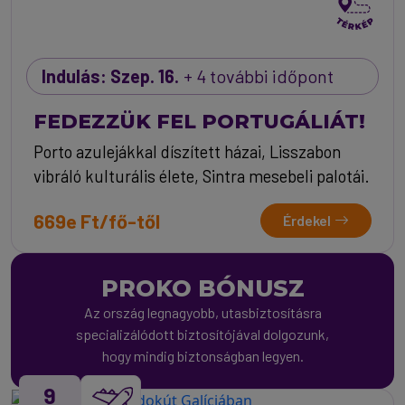
Indulás: Szep. 16.
+ 4 további időpont
FEDEZZÜK FEL PORTUGÁLIÁT!
Porto azulejákkal díszített házai, Lisszabon
vibráló kulturális élete, Sintra mesebeli palotái.
669e Ft/fő-től
Érdekel
PROKO BÓNUSZ
Az ország legnagyobb, utasbiztosításra
specializálódott biztosítójával dolgozunk,
hogy mindig biztonságban legyen.
9