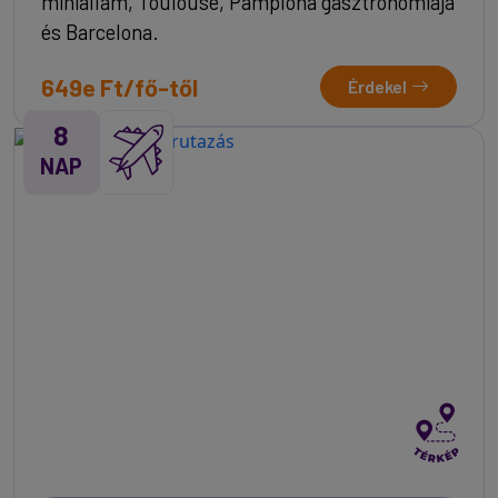
miniállam, Toulouse, Pamplona gasztronómiája
és Barcelona.
649e Ft/fő-től
Érdekel
8
NAP