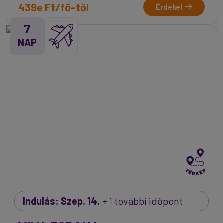
439e Ft/fő-től
Érdekel
7
NAP
Indulás: Szep. 14.
+ 1 további időpont