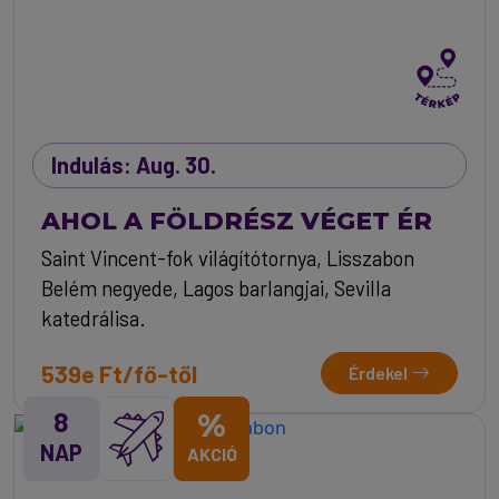
Indulás: Aug. 30.
AHOL A FÖLDRÉSZ VÉGET ÉR
Saint Vincent-fok világítótornya, Lisszabon
Belém negyede, Lagos barlangjai, Sevilla
katedrálisa.
539e Ft/fő-től
Érdekel
8
%
NAP
AKCIÓ