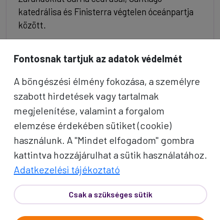
katedrálisa és Finisterra végtelen óceánpartja
között.
429e Ft/fő-től
Érdekel
Fontosnak tartjuk az adatok védelmét
7
A böngészési élmény fokozása, a személyre
NAP
szabott hirdetések vagy tartalmak
megjelenítése, valamint a forgalom
elemzése érdekében sütiket (cookie)
használunk. A "Mindet elfogadom" gombra
kattintva hozzájárulhat a sütik használatához.
Adatkezelési tájékoztató
Csak a szükséges sütik