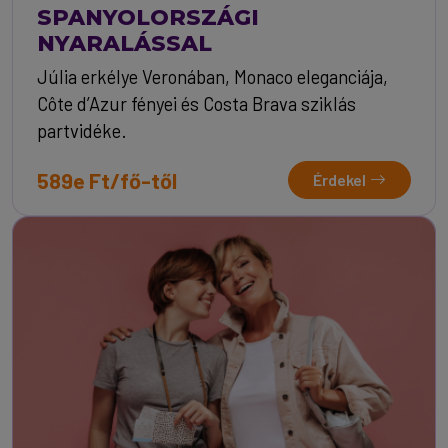
SPANYOLORSZÁGI
NYARALÁSSAL
Júlia erkélye Veronában, Monaco eleganciája,
Côte d’Azur fényei és Costa Brava sziklás
partvidéke.
589e Ft/fő-től
Érdekel