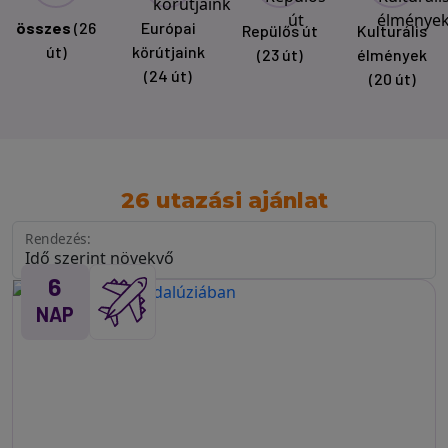
összes
(26
Európai
Repülős út
Kulturális
út)
körútjaink
(23 út)
élmények
(24 út)
(20 út)
26 utazási ajánlat
Rendezés:
6
NAP