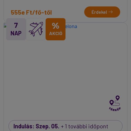
555e Ft/fő-től
Érdekel
7
%
NAP
AKCIÓ
Indulás: Szep. 05.
+ 1 további időpont