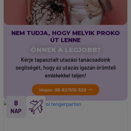
NEM TUDJA, HOGY MELYIK PROKO
ÚT LENNE
ÖNNEK A LEGJOBB?
Kérje tapasztalt utazási tanácsadóink
segítségét, hogy az utazás igazán örömteli
emlékekkel teljen!
Hívjon: 06-62/510-520
8
NAP