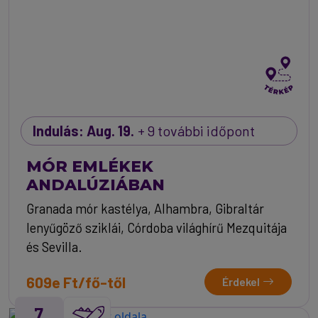
Indulás: Aug. 19.
+ 9 további időpont
MÓR EMLÉKEK
ANDALÚZIÁBAN
Granada mór kastélya, Alhambra, Gibraltár
lenyűgöző sziklái, Córdoba világhírű Mezquitája
és Sevilla.
609e Ft/fő-től
Érdekel
7