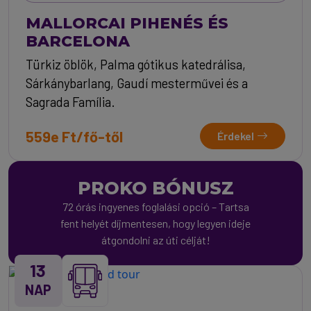
MALLORCAI PIHENÉS ÉS
BARCELONA
Türkiz öblök, Palma gótikus katedrálisa,
Sárkánybarlang, Gaudí mesterművei és a
Sagrada Família.
559e Ft/fő-től
Érdekel
PROKO BÓNUSZ
72 órás ingyenes foglalási opció – Tartsa
fent helyét díjmentesen, hogy legyen ideje
átgondolni az úti célját!
13
NAP