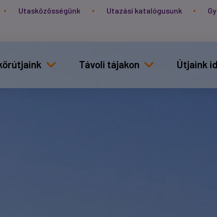
Utasközösségünk
Utazási katalógusunk
Gy
körútjaink
Távoli tájakon
Útjaink 