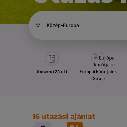
összes
(24 út)
Európai körútjaink
(23 út)
16 utazási ajánlat