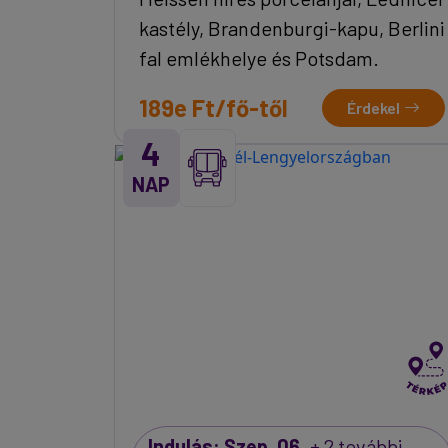
kastély, Brandenburgi-kapu, Berlini
fal emlékhelye és Potsdam.
189e Ft/fő-től
Érdekel
4
NAP
Indulás: Szep. 06.
+ 2 további