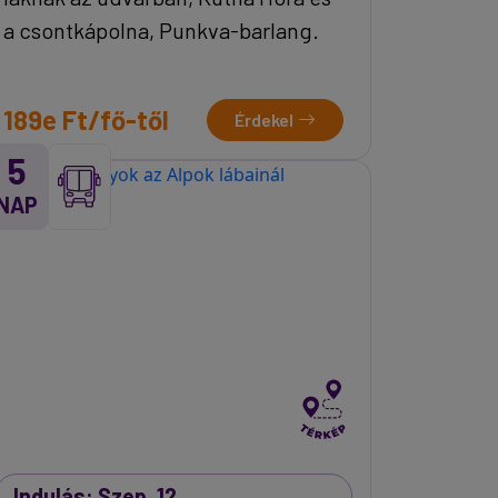
a csontkápolna, Punkva-barlang.
189e Ft/fő-től
Érdekel
5
NAP
Indulás: Szep. 12.