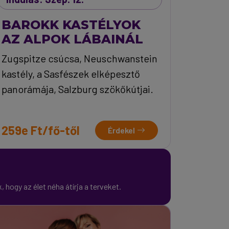
BAROKK KASTÉLYOK
AZ ALPOK LÁBAINÁL
Zugspitze csúcsa, Neuschwanstein
kastély, a Sasfészek elképesztő
panorámája, Salzburg szökőkútjai.
259e Ft/fő-től
Érdekel
 hogy az élet néha átírja a terveket.