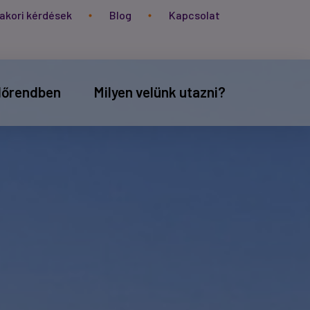
akori kérdések
Blog
Kapcsolat
időrendben
Milyen velünk utazni?