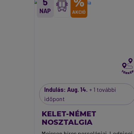
%
5
NAP
AKCIÓ
Indulás: Aug. 14.
+ 1 további
időpont
KELET-NÉMET
NOSZTALGIA
Meissen híres porcelánjai, Lednicei