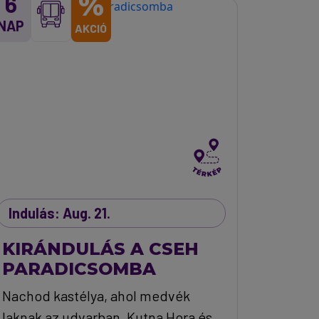
%
6
NAP
AKCIÓ
Indulás: Aug. 21.
KIRÁNDULÁS A CSEH
PARADICSOMBA
Nachod kastélya, ahol medvék
laknak az udvarban, Kutna Hora és