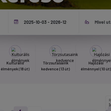
Kulturális
Törzsutasaink
Hajózási
élmények
(18 út)
kedvence
(13 út)
élménnyel
(10 út)
R