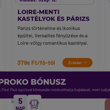
LOIRE-MENTI
KASTÉLYOK ÉS PÁRIZS
Párizs történelme és ikonikus
épültei, Versailles fényűzése és a
Loire-völgy romantikus kastélyai.
379e Ft/fő-től
Érdekel
PROKO BÓNUSZ
 Flexi Plus opcióval könnyedén módosíthatja foglalását, mert tudjuk,
5
NAP