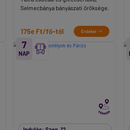
Selmecbánya bányászati öröksége.
175e Ft/fő-től
Érdekel
7
NAP
Indulás: Szep. 12.