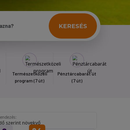
KERESÉS
Természetközeli
Pénztárcabarát út
program
(7 út)
(7 út)
endezés: