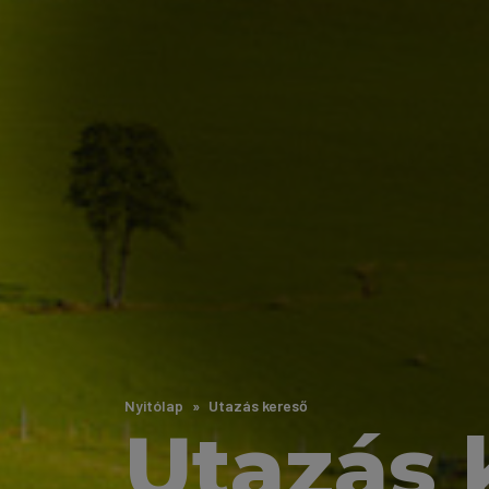
Nyitólap
Utazás kereső
Utazás 