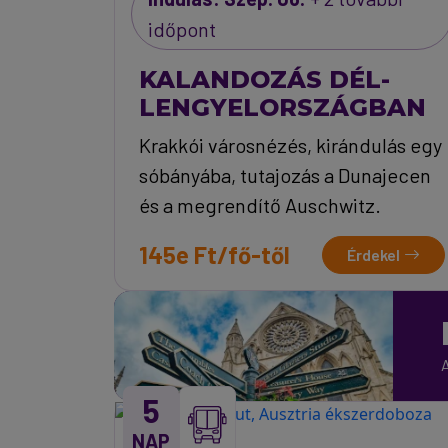
időpont
KALANDOZÁS DÉL-
LENGYELORSZÁGBAN
Krakkói városnézés, kirándulás egy
sóbányába, tutajozás a Dunajecen
és a megrendítő Auschwitz.
145e Ft/fő-től
Érdekel
A
5
NAP