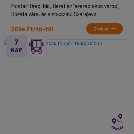
Mostari Öreg-híd, Berat az "ezerablakos város",
Rozafa vára, és a sokszínű Szarajevó.
259e Ft/fő-től
Érdekel
7
NAP