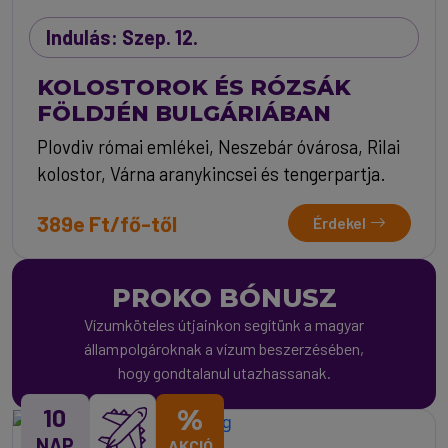
Indulás: Szep. 12.
KOLOSTOROK ÉS RÓZSÁK
FÖLDJÉN BULGÁRIÁBAN
Plovdiv római emlékei, Neszebár óvárosa, Rilai
kolostor, Várna aranykincsei és tengerpartja.
389e Ft/fő-től
Érdekel
PROKO BÓNUSZ
Vízumköteles útjainkon segítünk a magyar
állampolgároknak a vízum beszerzésében,
hogy gondtalanul utazhassanak.
10
%
NAP
AKCIÓ