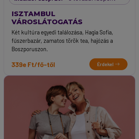
ISZTAMBUL
VÁROSLÁTOGATÁS
Két kultúra egyedi találozása, Hagia Sofia,
fűszerbazár, zamatos török tea, hajózás a
Boszporuszon.
339e Ft/fő-től
Érdekel