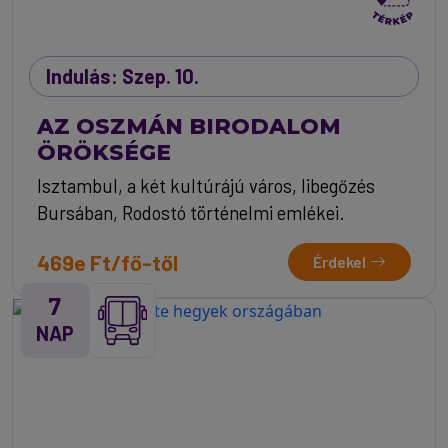
Indulás: Szep. 10.
AZ OSZMÁN BIRODALOM
ÖRÖKSÉGE
Isztambul, a két kultúrájú város, libegőzés
Bursában, Rodostó történelmi emlékei.
469e Ft/fő-től
Érdekel
7
NAP