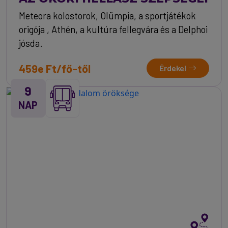
Meteora kolostorok, Olümpia, a sportjátékok
origója , Athén, a kultúra fellegvára és a Delphoi
jósda.
459e Ft/fő-től
Érdekel
9
NAP