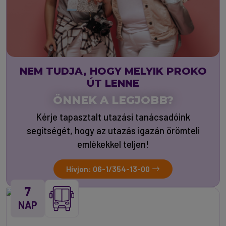
NEM TUDJA, HOGY MELYIK PROKO
ÚT LENNE
ÖNNEK A LEGJOBB?
Kérje tapasztalt utazási tanácsadóink
segítségét, hogy az utazás igazán örömteli
emlékekkel teljen!
Hívjon: 06-1/354-13-00
7
NAP