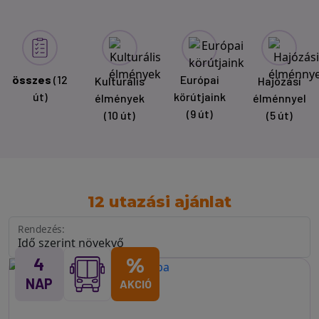
összes
(12
Európai
Kulturális
Hajózási
út)
körútjaink
élmények
élménnyel
(9 út)
(10 út)
(5 út)
12 utazási ajánlat
Rendezés:
4
%
NAP
AKCIÓ