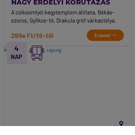
NAGY ERDÉLYI KÖRUTAZÁS
A csíksomlyói kegytemplom áhitata, Békás-
szoros, Gyilkos-tó, Drakula gróf várkastélya.
289e Ft/fő-től
Érdekel
4
NAP