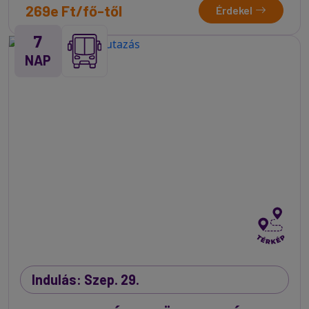
269e Ft/fő-től
Érdekel
7
NAP
Indulás: Szep. 29.