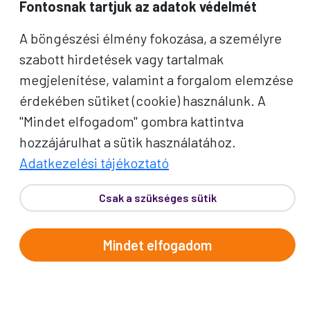
Fontosnak tartjuk az adatok védelmét
A böngészési élmény fokozása, a személyre
Indulás: Szep. 29.
szabott hirdetések vagy tartalmak
BELGRÁDTÓL A VASKAPUIG
megjelenítése, valamint a forgalom elemzése
A nándorfehérvári vár legendái, a Vaskapu-
érdekében sütiket (cookie) használunk. A
szoros, Temesvár és Szabadka történelmi terei.
"Mindet elfogadom" gombra kattintva
hozzájárulhat a sütik használatához.
189e Ft/fő-től
Érdekel
Adatkezelési tájékoztató
3
%
Csak a szükséges sütik
NAP
AKCIÓ
Mindet elfogadom