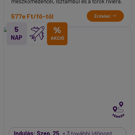
mészkőmedencéi, Isztambul és a török riviéra.
577e Ft/fő-től
Érdekel
5
%
NAP
AKCIÓ
Indulás: Szep. 25.
+ 3 további időpont