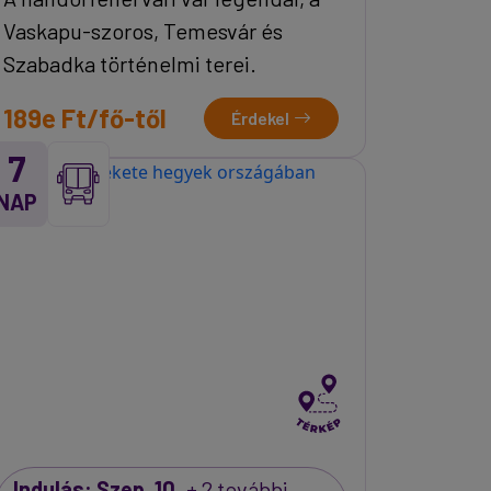
Vaskapu-szoros, Temesvár és
Szabadka történelmi terei.
189e Ft/fő-től
Érdekel
7
NAP
Indulás: Szep. 10.
+ 2 további