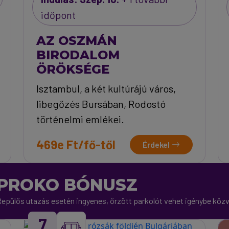
időpont
AZ OSZMÁN
BIRODALOM
ÖRÖKSÉGE
Isztambul, a két kultúrájú város,
libegőzés Bursában, Rodostó
történelmi emlékei.
469e Ft/fő-től
Érdekel
PROKO BÓNUSZ
epülős utazás esetén ingyenes, őrzött parkolót vehet igénybe közve
7