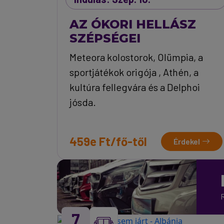
AZ ÓKORI HELLÁSZ
SZÉPSÉGEI
Meteora kolostorok, Olümpia, a
sportjátékok origója , Athén, a
kultúra fellegvára és a Delphoi
jósda.
459e Ft/fő-től
Érdekel
R
7