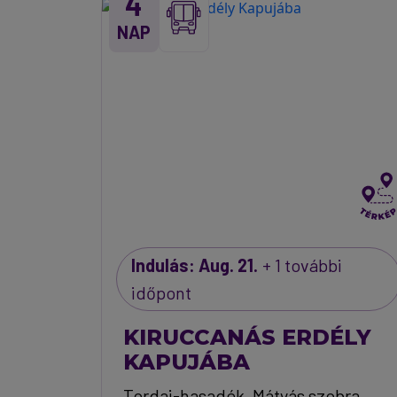
4
NAP
Indulás: Aug. 21.
+ 1 további
időpont
KIRUCCANÁS ERDÉLY
KAPUJÁBA
Tordai-hasadék, Mátyás szobra