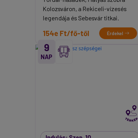
Kolozsváron, a Rekiceli-vízesés
legendája és Sebesvár titkai.
154e Ft/fő-től
Érdekel
9
NAP
Indulás: Szep. 10.