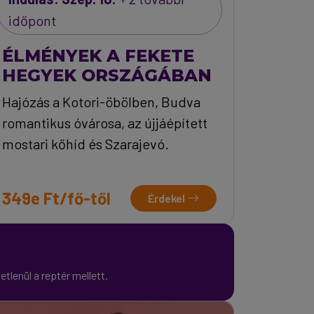
időpont
ÉLMÉNYEK A FEKETE
HEGYEK ORSZÁGÁBAN
Hajózás a Kotori-öbölben, Budva
romantikus óvárosa, az újjáépített
mostari kőhíd és Szarajevó.
349e Ft/fő-től
Érdekel
tlenül a reptér mellett.