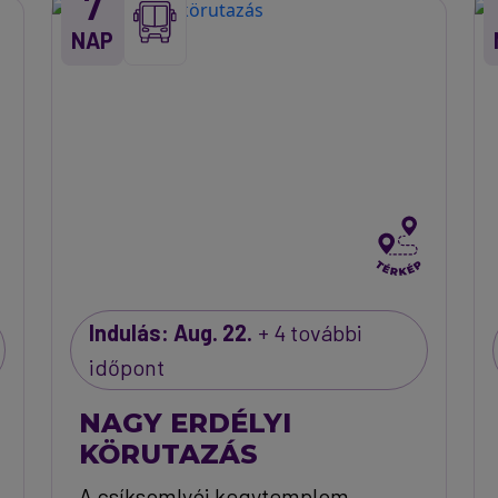
7
NAP
Indulás: Aug. 22.
+ 4 további
időpont
NAGY ERDÉLYI
KÖRUTAZÁS
A csíksomlyói kegytemplom