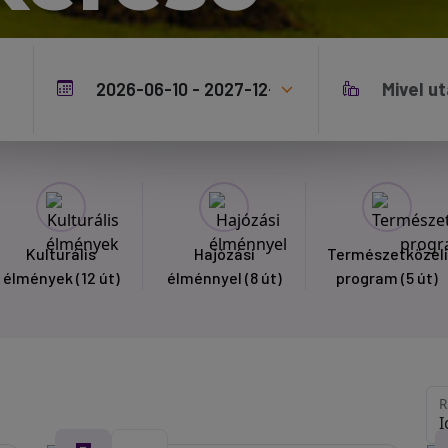
Kulturális
Hajózási
Természetközeli
élmények
(12 út)
élménnyel
(8 út)
program
(5 út)
R