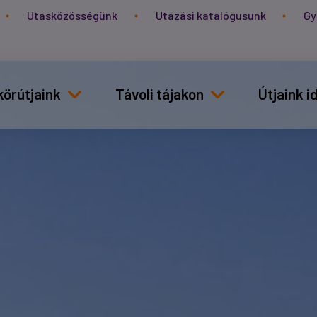
Utasközösségünk
Utazási katalógusunk
Gy
körútjaink
Távoli tájakon
Útjaink 