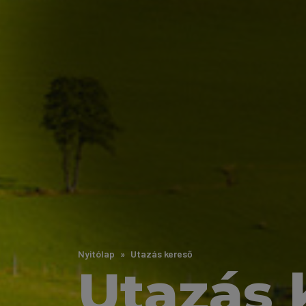
Nyitólap
Utazás kereső
Utazás 