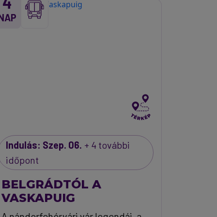
4
NAP
Indulás: Szep. 06.
+ 4 további
időpont
BELGRÁDTÓL A
VASKAPUIG
A nándorfehérvári vár legendái, a