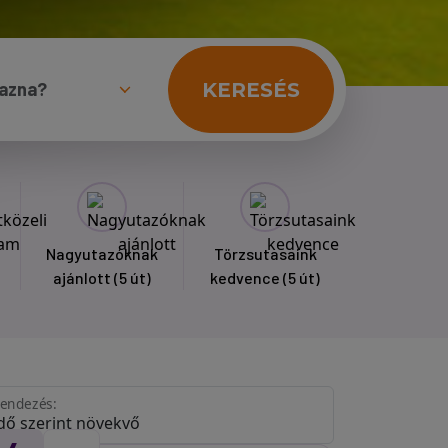
KERESÉS
Nagyutazóknak
Törzsutasaink
ajánlott
(5 út)
kedvence
(5 út)
endezés: