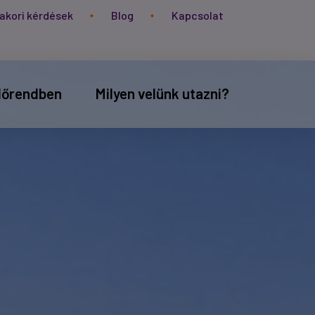
akori kérdések
Blog
Kapcsolat
időrendben
Milyen velünk utazni?