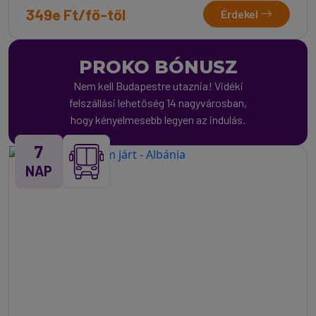
349e Ft/fő-től
Érdekel
PROKO BÓNUSZ
Nem kell Budapestre utaznia! Vidéki
felszállási lehetőség 14 nagyvárosban,
hogy kényelmesebb legyen az indulás.
7
NAP