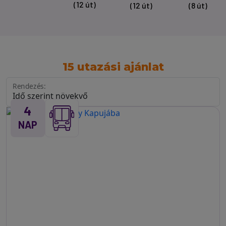
(12 út)
(12 út)
(8 út)
15 utazási ajánlat
Rendezés:
4
NAP