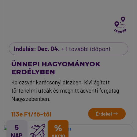
Indulás: Dec. 04.
+ 1 további időpont
ÜNNEPI HAGYOMÁNYOK
ERDÉLYBEN
Kolozsvár karácsonyi díszben, kivilágított
történelmi utcák és meghitt adventi forgatag
Nagyszebenben.
113e Ft/fő-től
Érdekel
5
%
NAP
AKCIÓ