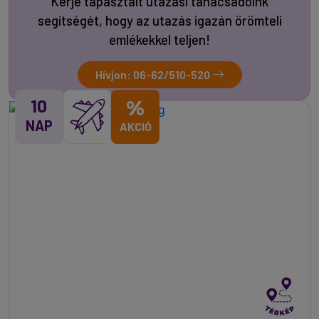
Kérje tapasztalt utazási tanácsadóink
segítségét, hogy az utazás igazán örömteli
emlékekkel teljen!
Hívjon: 06-62/510-520
10
%
NAP
AKCIÓ