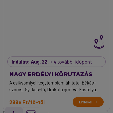
Indulás: Aug. 22.
+ 4 további időpont
NAGY ERDÉLYI KÖRUTAZÁS
A csíksomlyói kegytemplom áhitata, Békás-
szoros, Gyilkos-tó, Drakula gróf várkastélya.
299e Ft/fő-től
Érdekel
4