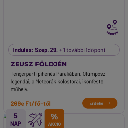
Indulás: Szep. 29.
+ 1 további időpont
ZEUSZ FÖLDJÉN
Tengerparti pihenés Paraliában, Olümposz
legendái, a Meteorák kolostorai, ikonfestő
műhely.
269e Ft/fő-től
Érdekel
5
%
NAP
AKCIÓ