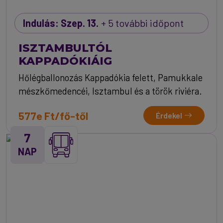
Indulás: Szep. 13.
+ 5 további időpont
ISZTAMBULTÓL
KAPPADÓKIÁIG
Hőlégballonozás Kappadókia felett, Pamukkale
mészkőmedencéi, Isztambul és a török riviéra.
577e Ft/fő-től
Érdekel
7
NAP