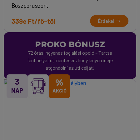
Boszporuszon.
339e Ft/fő-től
Érdekel
PROKO BÓNUSZ
72 órás ingyenes foglalási opció – Tartsa
fent helyét díjmentesen, hogy legyen ideje
átgondolni az úti célját!
3
%
NAP
AKCIÓ