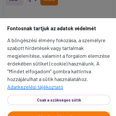
Fontosnak tartjuk az adatok védelmét
A böngészési élmény fokozása, a személyre
szabott hirdetések vagy tartalmak
megjelenítése, valamint a forgalom elemzése
érdekében sütiket (cookie) használunk. A
"Mindet elfogadom" gombra kattintva
hozzájárulhat a sütik használatához.
Indulás: Feb. 12.
Adatkezelési tájékoztató
VALENTIN-NAP
Csak a szükséges sütik
ISZTAMBULBAN
Isztambul fényei, bazárok illata, Kék Mecset