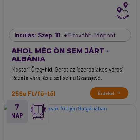
Indulás: Szep. 10.
+ 5 további időpont
AHOL MÉG ÖN SEM JÁRT -
ALBÁNIA
Mostari Öreg-híd, Berat az "ezerablakos város",
Rozafa vára, és a sokszínű Szarajevó.
259e Ft/fő-től
Érdekel
7
NAP