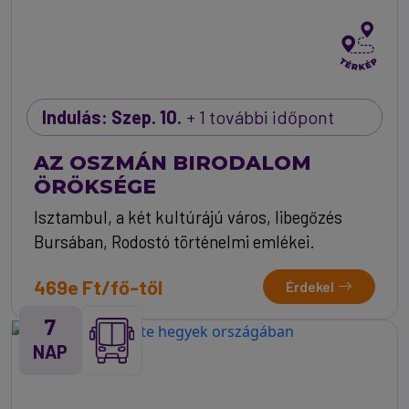
Indulás: Szep. 10.
+ 1 további időpont
AZ OSZMÁN BIRODALOM
ÖRÖKSÉGE
Isztambul, a két kultúrájú város, libegőzés
Bursában, Rodostó történelmi emlékei.
469e Ft/fő-től
Érdekel
7
NAP