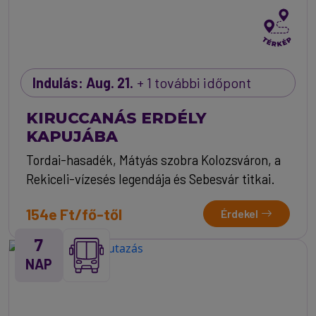
Indulás: Aug. 21.
+ 1 további időpont
KIRUCCANÁS ERDÉLY
KAPUJÁBA
Tordai-hasadék, Mátyás szobra Kolozsváron, a
Rekiceli-vízesés legendája és Sebesvár titkai.
154e Ft/fő-től
Érdekel
7
NAP