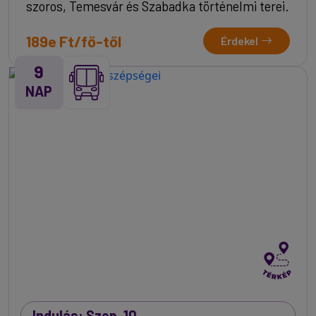
szoros, Temesvár és Szabadka történelmi terei.
189e Ft/fő-től
Érdekel
9
NAP
Indulás: Szep. 10.