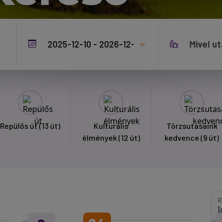
Repülős út
(13 út)
Kulturális
Törzsutasaink
élmények
(12 út)
kedvence
(9 út)
R