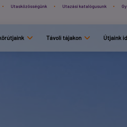
Utasközösségünk
Utazási katalógusunk
Gy
körútjaink
Távoli tájakon
Útjaink 