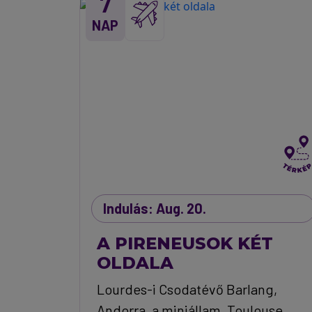
7
NAP
Indulás: Aug. 20.
A PIRENEUSOK KÉT
OLDALA
Lourdes-i Csodatévő Barlang,
Andorra, a miniállam, Toulouse,