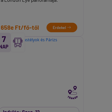
658e Ft/fő-től
Érdekel
7
NAP