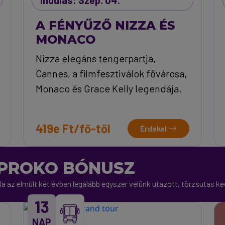
Indulás: Szep. 04.
A FÉNYŰZŐ NIZZA ÉS
MONACO
Nizza elegáns tengerpartja,
Cannes, a filmfesztiválok fővárosa,
Monaco és Grace Kelly legendája.
419e Ft/fő-től
Érdekel
PROKO BÓNUSZ
a az elmúlt két évben legalább egyszer velünk utazott, törzsutas 
13
NAP