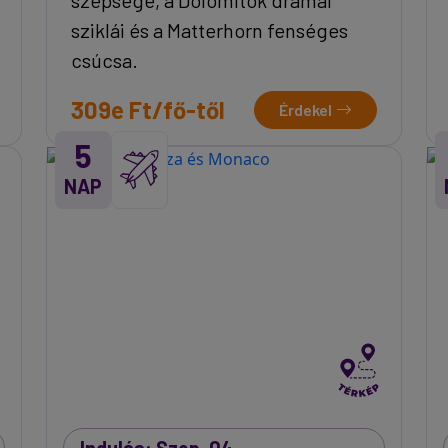
sziklái és a Matterhorn fenséges
csúcsa.
309e Ft/fő-től
Érdekel
5
NAP