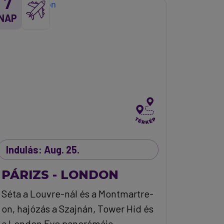
7
NAP
Indulás: Aug. 25.
PÁRIZS - LONDON
Séta a Louvre-nál és a Montmartre-
on, hajózás a Szajnán, Tower Híd és
a London Eye panorámája.