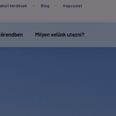
akori kérdések
Blog
Kapcsolat
időrendben
Milyen velünk utazni?