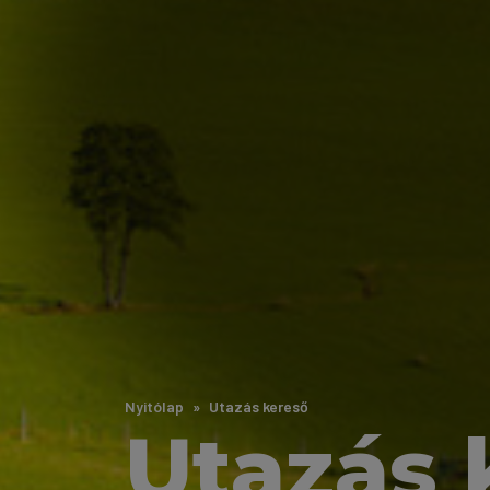
Nyitólap
Utazás kereső
Utazás 