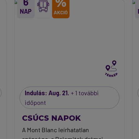
%
6
NAP
AKCIÓ
Indulás: Aug. 21.
+ 1 további
időpont
CSÚCS NAPOK
A Mont Blanc leírhatatlan
szépsége, a Dolomitok drámai