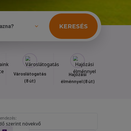
KERESÉS
Városlátogatás
Hajózási
(8 út)
élménnyel
(8 út)
endezés: