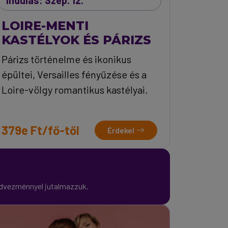
Indulás: Szep. 12.
LOIRE-MENTI
KASTÉLYOK ÉS PÁRIZS
Párizs történelme és ikonikus
épültei, Versailles fényűzése és a
Loire-völgy romantikus kastélyai.
379e Ft/fő-től
Érdekel
kedvezménnyel jutalmazzuk.