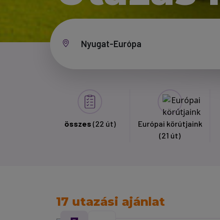
összes
(22 út)
Európai körútjaink
(21 út)
17 utazási ajánlat