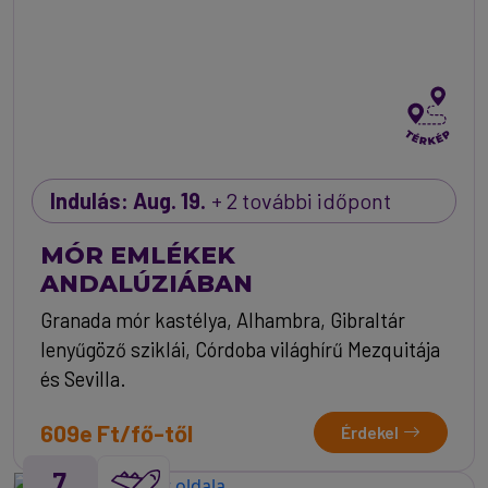
Indulás: Aug. 19.
+ 2 további időpont
MÓR EMLÉKEK
ANDALÚZIÁBAN
Granada mór kastélya, Alhambra, Gibraltár
lenyűgöző sziklái, Córdoba világhírű Mezquitája
és Sevilla.
609e Ft/fő-től
Érdekel
7