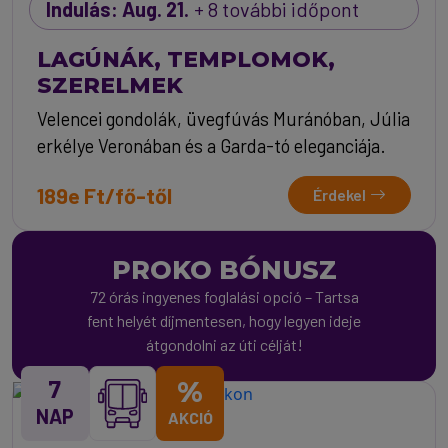
Indulás: Aug. 21.
+ 8 további időpont
LAGÚNÁK, TEMPLOMOK,
SZERELMEK
Velencei gondolák, üvegfúvás Muránóban, Júlia
erkélye Veronában és a Garda-tó eleganciája.
189e Ft/fő-től
Érdekel
PROKO BÓNUSZ
72 órás ingyenes foglalási opció – Tartsa
fent helyét díjmentesen, hogy legyen ideje
átgondolni az úti célját!
7
%
NAP
AKCIÓ