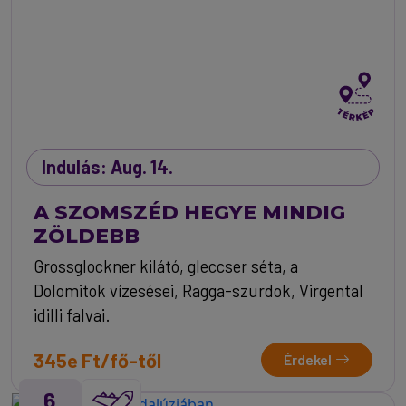
Indulás: Aug. 14.
A SZOMSZÉD HEGYE MINDIG
ZÖLDEBB
Grossglockner kilátó, gleccser séta, a
Dolomitok vízesései, Ragga-szurdok, Virgental
idilli falvai.
345e Ft/fő-től
Érdekel
6