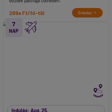
dózsék palotája Udinében.
289e Ft/fő-től
Érdekel
7
NAP
Indulás: Aug. 25.