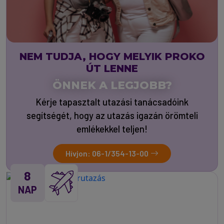
NEM TUDJA, HOGY MELYIK PROKO
ÚT LENNE
ÖNNEK A LEGJOBB?
Kérje tapasztalt utazási tanácsadóink
segítségét, hogy az utazás igazán örömteli
emlékekkel teljen!
Hívjon: 06-1/354-13-00
8
NAP