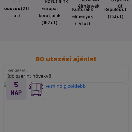
összes
(211
Európai
Kulturális
Repülős út
út)
körútjaink
élmények
(133 út)
(152 út)
(141 út)
80 utazási ajánlat
Rendezés:
5
NAP