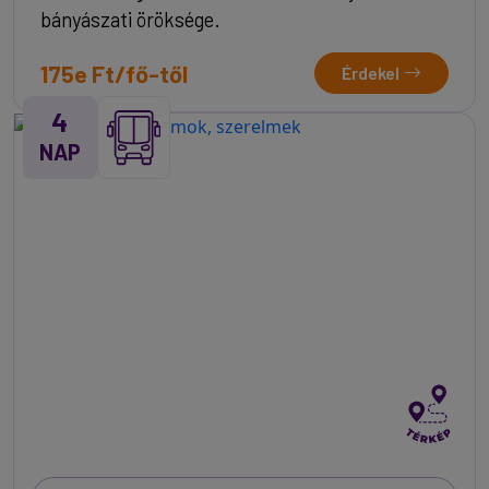
bányászati öröksége.
175e Ft/fő-től
Érdekel
4
NAP