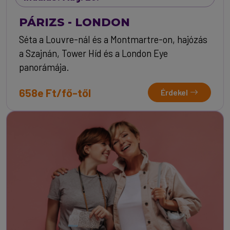
PÁRIZS - LONDON
Séta a Louvre-nál és a Montmartre-on, hajózás
a Szajnán, Tower Híd és a London Eye
panorámája.
658e Ft/fő-től
Érdekel