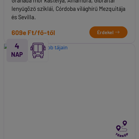
Granada mór kastélya, Alhambra, Gibraltár
lenyűgöző sziklái, Córdoba világhírű Mezquitája
és Sevilla.
609e Ft/fő-től
Érdekel
4
NAP