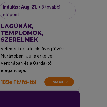
Indulás: Aug. 21.
+ 8 további
időpont
LAGÚNÁK,
TEMPLOMOK,
SZERELMEK
Velencei gondolák, üvegfúvás
Muránóban, Júlia erkélye
Veronában és a Garda-tó
eleganciája.
189e Ft/fő-től
Érdekel