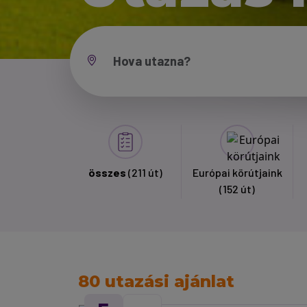
összes
(211 út)
Európai körútjaink
(152 út)
80 utazási ajánlat