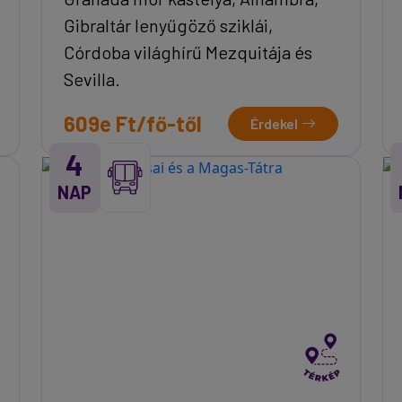
Gibraltár lenyűgöző sziklái,
Córdoba világhírű Mezquitája és
Sevilla.
609e Ft/fő-től
Érdekel
4
NAP