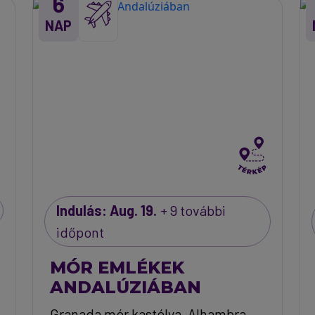
6
NAP
Indulás: Aug. 19.
+ 9 további
időpont
MÓR EMLÉKEK
ANDALÚZIÁBAN
Granada mór kastélya, Alhambra,