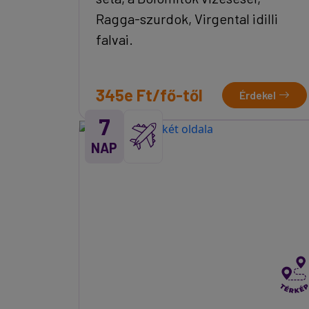
Ragga-szurdok, Virgental idilli
falvai.
345e Ft/fő-től
Érdekel
7
NAP