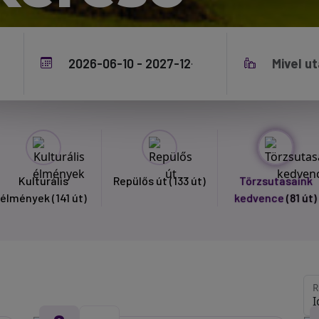
Kulturális
Repülős út
(133 út)
Törzsutasaink
élmények
(141 út)
kedvence
(81 út)
R