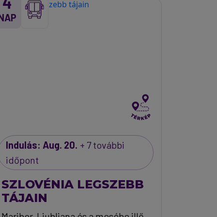
4
NAP
Indulás: Aug. 20.
+ 7 további
időpont
SZLOVÉNIA LEGSZEBB
TÁJAIN
Maribor, Ljubljana és a mesébe illő