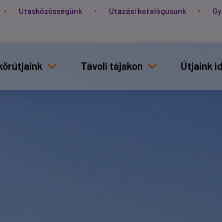
Utasközösségünk
Utazási katalógusunk
Gy
körútjaink
Távoli tájakon
Útjaink 