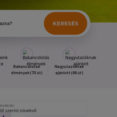
KERESÉS
Bakancslistás
Nagyutazóknak
élmények
(70 út)
ajánlott
(66 út)
endezés: