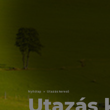
Nyitólap
Utazás kereső
Utazás 