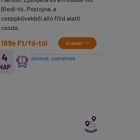
Bledi-tó. Postojna, a
cseppkövekből álló föld alatti
csoda.
189e Ft/fő-től
Érdekel
4
NAP