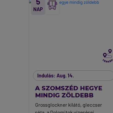
5
NAP
Indulás: Aug. 14.
A SZOMSZÉD HEGYE
MINDIG ZÖLDEBB
Grossglockner kilátó, gleccser
séta, a Dolomitok vízesései,