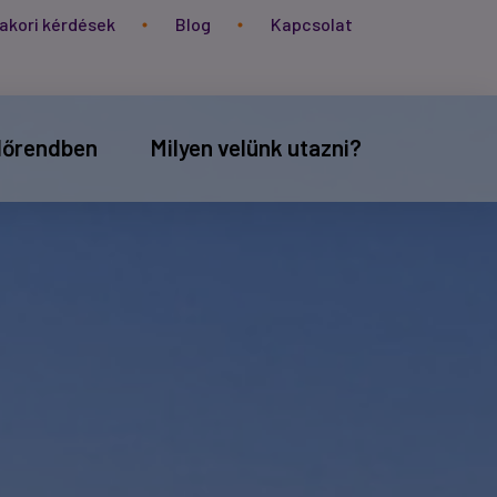
akori kérdések
Blog
Kapcsolat
időrendben
Milyen velünk utazni?