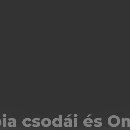
ia csodái és 