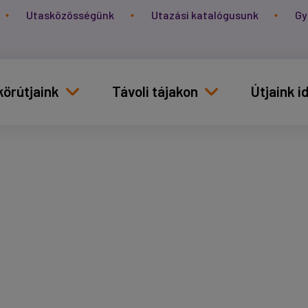
Utasközösségünk
Utazási katalógusunk
Gy
körútjaink
Távoli tájakon
Útjaink 