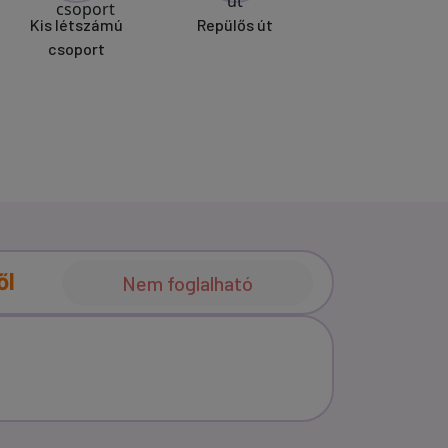
Kis létszámú
Repülős út
csoport
ől
Nem foglalható