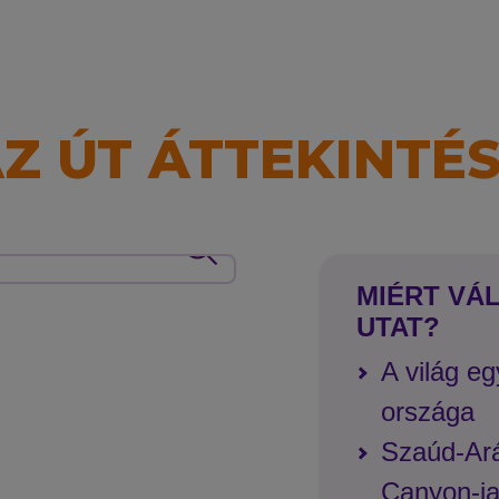
Z ÚT ÁTTEKINTÉ
MIÉRT VÁ
UTAT?
A világ e
országa
Szaúd-Ar
Canyon-j