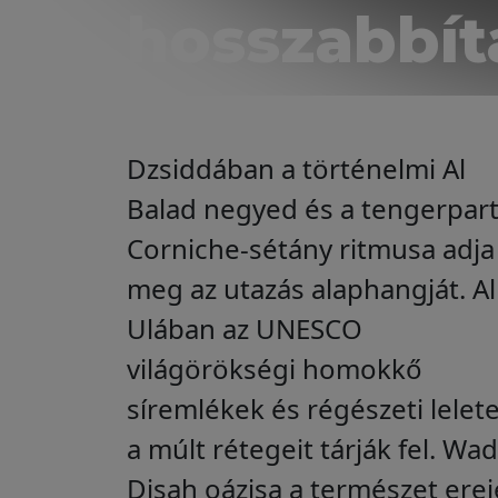
hosszabbít
Dzsiddában a történelmi Al
Balad negyed és a tengerpart
Corniche-sétány ritmusa adja
meg az utazás alaphangját. Al
Ulában az UNESCO
világörökségi homokkő
síremlékek és régészeti lelet
a múlt rétegeit tárják fel. Wad
Disah oázisa a természet erej