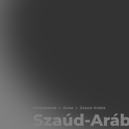
Körutazások
Ázsia
Szaud-Arábia
Szaúd-Aráb