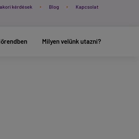
akori kérdések
Blog
Kapcsolat
időrendben
Milyen velünk utazni?