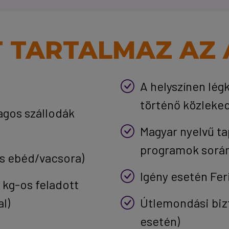
T TARTALMAZ AZ 
A helyszínen lég
történő közleke
lagos szállodák
Magyar nyelvű ta
programok sorá
 és ebéd/vacsora)
Igény esetén Fer
0 kg-os feladott
l)
Útlemondási biz
esetén)