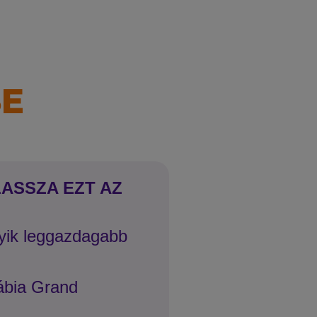
SE
LASSZA EZT AZ
gyik leggazdagabb
ábia Grand
a