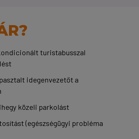
ÁR?
kondicionált turistabusszal
dést
pasztalt idegenvezetőt a
n
ihegy közeli parkolást
tosítást (egészségügyi probléma