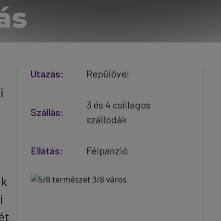
ás
Utazás:
Repülővel
i
3 és 4 csillagos
Szállás:
szállodák
Ellátás:
Félpanzió
ek
i
ét