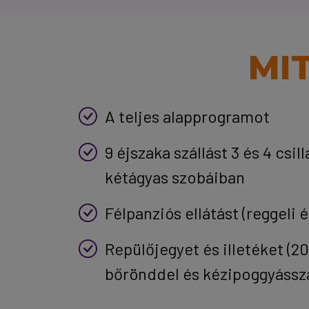
MI
A teljes alapprogramot
9 éjszaka szállást 3 és 4 csil
kétágyas szobáiban
Félpanziós ellátást (reggeli
Repülőjegyet és illetéket (2
bőrönddel és kézipoggyássza