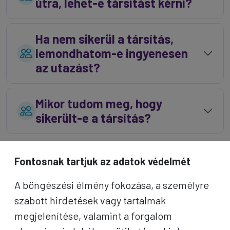
útra, lehet-e társítást kérni?
Ha nem sikerül a társítás,
lemondhatom-e ingyenesen
az utazást?
Mikor tudom meg, hogy
sikerült-e a társítás?
Fontosnak tartjuk az adatok védelmét
Részvételi jegy, belépők és egyéb
A böngészési élmény fokozása, a személyre
tudnivalók
szabott hirdetések vagy tartalmak
megjelenítése, valamint a forgalom
Mikor kapom meg a részvételi