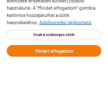
elemzése érdekében sütiket (cookie)
jegyet?
használunk. A "Mindet elfogadom" gombra
kattintva hozzájárulhat a sütik
Mit tartalmaz a részvételi
használatához.
Adatkezelési tájékoztató
jegy?
Csak a szükséges sütik
A belépők árát tartalmazza a
részvételi díj?
Mindet elfogadom
A helyszínen fizetendő
belépőket és fakultatív
kirándulásokat fizethetem
bankkártyával?
Kötelező-e az út során minden