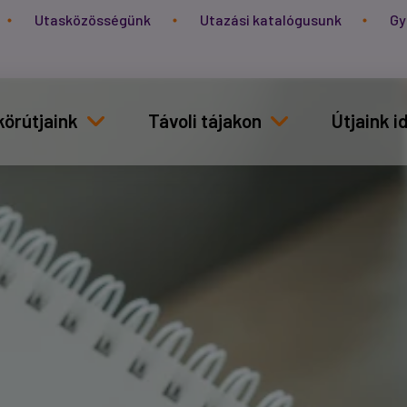
Utasközösségünk
Utazási katalógusunk
Gy
körútjaink
Távoli tájakon
Útjaink 