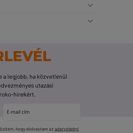
RLEVÉL
de a legjobb, ha közvetlenül
kedvezményes utazási
Proko-hírekért.
E-mail cím
rősítem, hogy elolvastam az
adatvédelmi