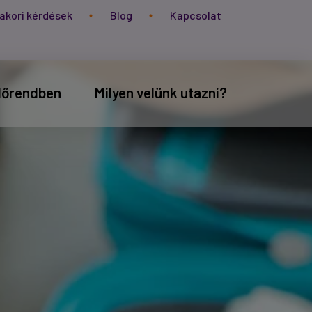
akori kérdések
Blog
Kapcsolat
időrendben
Milyen velünk utazni?