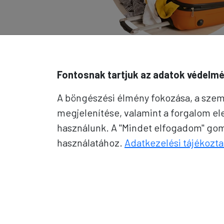
Fontosnak tartjuk az adatok védelmé
A böngészési élmény fokozása, a szem
megjelenítése, valamint a forgalom e
használunk. A "Mindet elfogadom" gomb
használatához.
Adatkezelési tájékozta
Telefon:
62/543-385
(Hétfő-Péntek: 9:00-17:0
E-mail:
info@prokotravel.hu
Főiroda:
6720 Szeged, Feketesas utca 19-21.
Budapest:
1137, Katona József u. 14.