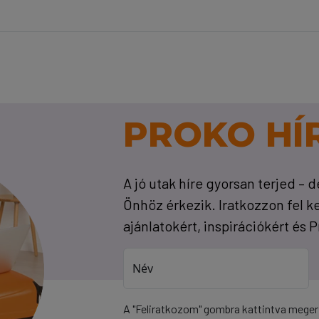
PROKO HÍ
A jó utak híre gyorsan terjed – 
Önhöz érkezik. Iratkozzon fel 
ajánlatokért, inspirációkért és 
Név
A "Feliratkozom" gombra kattintva mege