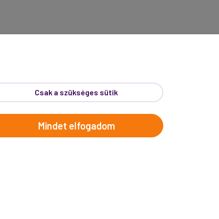
Csak a szükséges sütik
NFORMÁCIÓK
Mindet elfogadom
azási szerződésünk
Utasbiztosítás
lemondás
Vendégkönyv
oko bónusz
Általános fogalmak
azási utalvány
Katalógusunk
nyert pályázatok
Fotópályázat