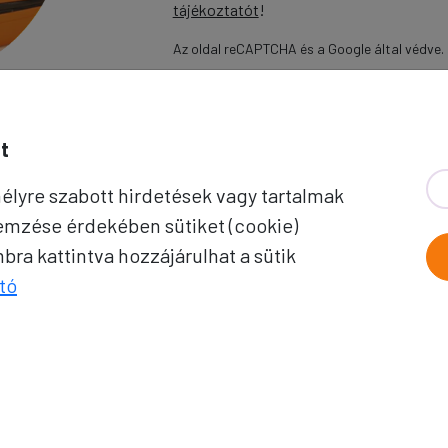
tájékoztatót
!
Az oldal reCAPTCHA és a Google által védve.
Feliratkozom
t
élyre szabott hirdetések vagy tartalmak
ÚTICÉLOK
I
lemzése érdekében sütiket (cookie)
ra kattintva hozzájárulhat a sütik
Afrika
Amerika
Ut
tó
Ausztrália és Óceánia
Ázsia
Út
0)
Alpok országai
Balkán
Pr
Brit-szigetek
Dél-Európa
Ut
Észak-Európa
Ibériai-félsziget
El