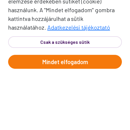
elemzése érdekében sütiket (cookie)
használunk. A "Mindet elfogadom" gombra
kattintva hozzájárulhat a sütik
használatához.
Adatkezelési tájékoztató
Csak a szükséges sütik
Mindet elfogadom
KERESÉS
KEZDJE ITT AZ UTAZÁSA
EURÓPAI KÖRUTAZÁSAINK
TÁVOLI TÁJAKON
AKCIÓS UTAZÁSOK
ELŐFOGLALÁS 2027 TÉL-
TERVEZÉSÉT
Érdekel
UTAZÁSOK TÁRSÍTÁSSAL
Érdekel
TAVASZ
Érdekel