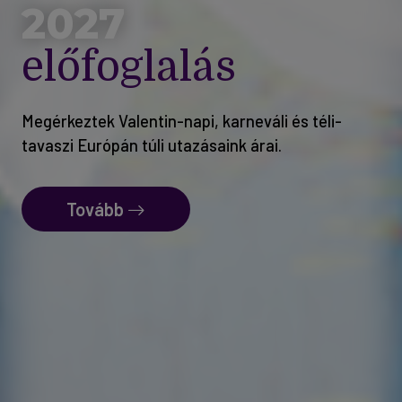
Adventi
utazások
Megérkeztek a 2026-os adventi utazások árai
Tovább