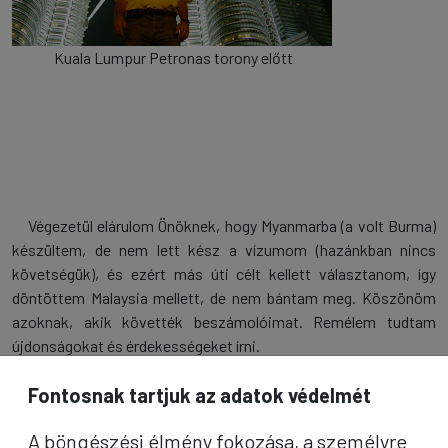
Kuala Lumpur Petronas torony előtt
Végezetül elárulom Önöknek, hogy Myanmarba (a volt Burma)
készültem, de nem lett kész a vízumom (hazánkban nincs
követségük), és ezért más úti célt kellett választanom, így
döntöttem Malaysia mellett, de nem bántam meg. Köszönöm
azoknak, akik követték beszámolóimat. Remélem tudtam
újdonságokat és érdekességeket írni.
Fontosnak tartjuk az adatok védelmét
A böngészési élmény fokozása, a személyre