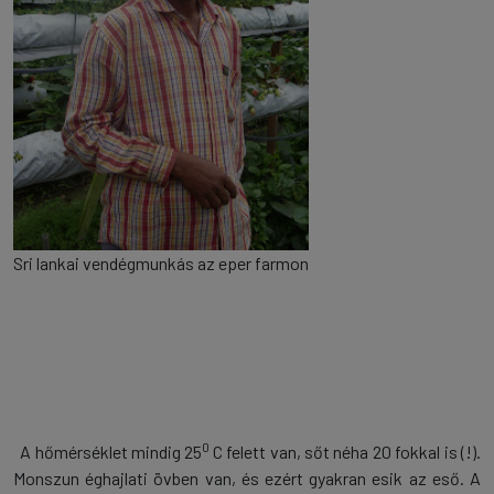
Sri lankai vendégmunkás az eper farmon
0
A hőmérséklet mindig 25
C felett van, sőt néha 20 fokkal is (!).
Monszun éghajlati övben van, és ezért gyakran esik az eső. A