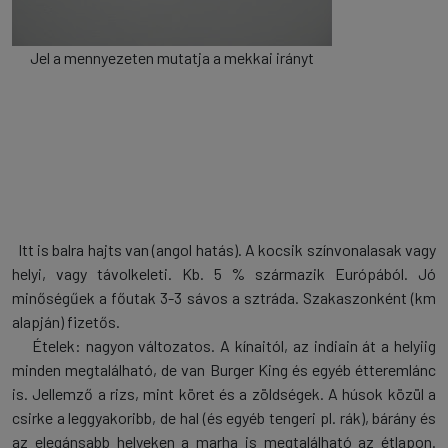
Jel a mennyezeten mutatja a mekkai irányt
Itt is balra hajts van (angol hatás). A kocsik színvonalasak vagy
helyi, vagy távolkeleti. Kb. 5 % származik Európából. Jó
minőségűek a főutak 3-3 sávos a sztráda. Szakaszonként (km
alapján) fizetős.
Ételek: nagyon változatos. A kínaitól, az indiain át a helyiig
minden megtalálható, de van Burger King és egyéb étteremlánc
is. Jellemző a rizs, mint köret és a zöldségek. A húsok közül a
csirke a leggyakoribb, de hal (és egyéb tengeri pl. rák), bárány és
az elegánsabb helyeken a marha is megtalálható az étlapon.