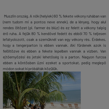
Muszlin ország. A nők (helyiek) 60 % fekete vékony ruhában van
(nem tudom mi a pontos neve ennek), de a lényeg, hogy alul
rendes öltözet (pl. farmer és blúz) és ez felett a vékony talpig
érő ruha. A fejük 80 % kendővel fedett és ebből 70 % teljesen
lefátyolozott, csak a szemüknél van egy vékony rés. Érdekes,
hogy a tengerparton is ebben vannak. Aki fürdenek azok is
felöltözve és ebben a fekete lepelben vannak a vízben. Van
ejtőernyőzési és jetski lehetőség is a parton. Nagyon furcsa
ebben a köntösben űzni ezeket a sportokat, pedig meglepő
módon sokat kipróbálták közülük.