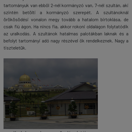
tartományuk van ebből 2-nél kormányzó van, 7-nél szultán, aki
szintén betölti a kormányzó szerepét. A szultánoknál
örökösödési vonalon megy tovább a hatalom birtoklása, de
csak fiú ágon. Ha nincs fia, akkor rokoni oldalágon folytatódik
az uralkodás. A szultánok hatalmas palotákban laknak és a
befolyt tartományi adó nagy részével ők rendelkeznek. Nagy a
tiszteletük.