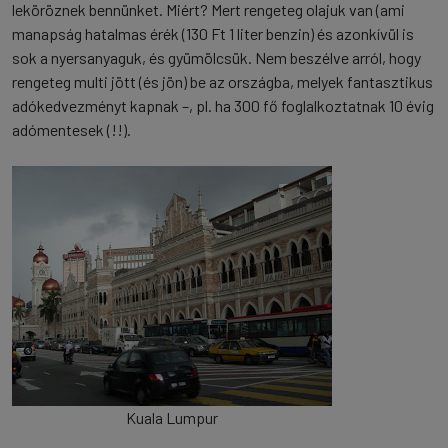
leköröznek bennünket. Miért? Mert rengeteg olajuk van (ami
manapság hatalmas érék (130 Ft 1 liter benzin) és azonkívül is
sok a nyersanyaguk, és gyümölcsük. Nem beszélve arról, hogy
rengeteg multi jött (és jön) be az országba, melyek fantasztikus
adókedvezményt kapnak –, pl. ha 300 fő foglalkoztatnak 10 évig
adómentesek (!!).
Kuala Lumpur