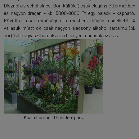
Disznóhús sehol sincs. Bor (külföldi) csak elegáns éttermekben
és nagyon drágán - kb. 5000-8000 Ft egy palack - kapható.
Rövidital, csak minőségi éttermekben, drágán rendelhető. A
vallásuk miatt ők csak nagyon alacsony alkohol tartalmú (pl.
sör) italt fogyaszthatnak, ezért is ilyen magasak az árak.
Kuala Lumpur Orchidea-park