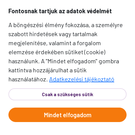
Fontosnak tartjuk az adatok védelmét
A böngészési élmény fokozása, a személyre
szabott hirdetések vagy tartalmak
megjelenítése, valamint a forgalom
elemzése érdekében sütiket (cookie)
használunk. A "Mindet elfogadom" gombra
kattintva hozzájárulhat a sütik
használatához.
Adatkezelési tájékoztató
Csak a szükséges sütik
PROKO HÍRLEVÉL
Mindet elfogadom
A jó utak híre gyorsan terjed – de a legjobb, ha
közvetlenül Önhöz érkezik. Iratkozzon fel
kedvezményes utazási ajánlatokért,