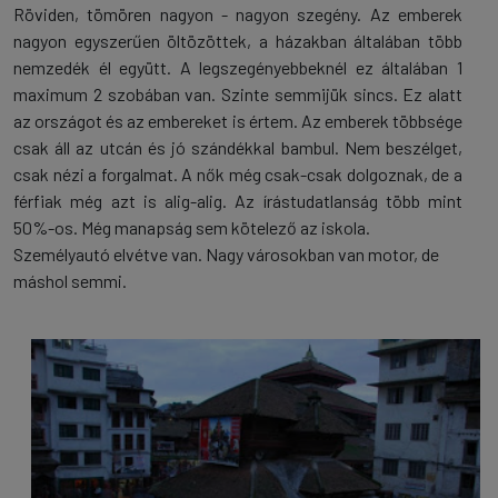
Röviden, tömören nagyon - nagyon szegény. Az emberek
nagyon egyszerűen öltözöttek, a házakban általában több
nemzedék él együtt. A legszegényebbeknél ez általában 1
maximum 2 szobában van. Szinte semmijük sincs. Ez alatt
az országot és az embereket is értem. Az emberek többsége
csak áll az utcán és jó szándékkal bambul. Nem beszélget,
csak nézi a forgalmat. A nők még csak-csak dolgoznak, de a
férfiak még azt is alig-alig. Az írástudatlanság több mint
50%-os. Még manapság sem kötelező az iskola.
Személyautó elvétve van. Nagy városokban van motor, de
máshol semmi.