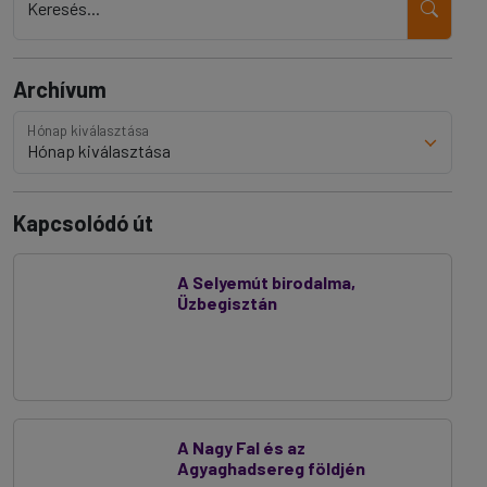
Keresés...
Archívum
Hónap kiválasztása
Kapcsolódó út
A Selyemút birodalma,
Üzbegisztán
A Nagy Fal és az
Agyaghadsereg földjén