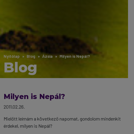
Nyitólap
Blog
Ázsia
Milyen is Nepál?
Blog
Milyen is Nepál?
2011.02.26.
Mielőtt leírnám a következő napomat, gondolom mindenkit
érdekel, milyen is Nepál?