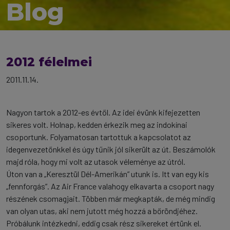
Blog
2012 félelmei
2011.11.14.
Nagyon tartok a 2012-es évtől. Az idei évünk kifejezetten
sikeres volt. Holnap, kedden érkezik meg az indokínai
csoportunk. Folyamatosan tartottuk a kapcsolatot az
idegenvezetőnkkel és úgy tűnik jól sikerült az út. Beszámolók
majd róla, hogy mi volt az utasok véleménye az útról.
Úton van a „Keresztül Dél-Amerikán” utunk is. Itt van egy kis
„fennforgás”. Az Air France valahogy elkavarta a csoport nagy
részének csomagjait. Többen már megkapták, de még mindig
van olyan utas, aki nem jutott még hozzá a bőröndjéhez.
Próbálunk intézkedni, eddig csak rész sikereket értünk el.