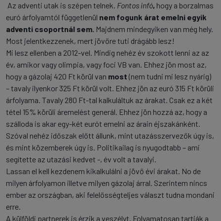
Az adventi utak is szépen telnek.
Fontos infó
,
hogy a borzalmas
euró árfolyamtól függetlenül
nem fogunk árat emelni egyik
adventi csoportnál sem.
Majdnem mindegyiken van még hely.
Most jelentkezzenek, mert jövőre tuti drágább lesz!
Mi lesz ellenben a 2012-vel. Mindig nehéz év szokott lenni az az
év, amikor vagy olimpia, vagy foci VB van. Ehhez jön most az,
hogy a gázolaj 420 Ft körül van
most
(nem tudni mi lesz nyárig)
– tavaly ilyenkor 325 Ft körül volt. Ehhez jön az euró 315 Ft körüli
árfolyama. Tavaly 280 Ft-tal kalkuláltuk az árakat. Csak ez a két
tétel 15% körüli áremelést generál. Ehhez jön hozzá az, hogy a
szálloda is akar egy-két eurót emelni az árain éjszakánként.
Szóval nehéz időszak előtt állunk, mint utazásszervezők úgy is,
és mint közemberek úgy is. Politikailag is nyugodtabb – ami
segítette az utazási kedvet -, év volt a tavalyi.
Lassan el kell kezdenem kikalkulálni a jövő évi árakat. No de
milyen árfolyamon illetve milyen gázolaj árral. Szerintem nincs
ember az országban, aki felelősségteljes választ tudna mondani
erre.
A külföldi partnerek is érzik a veszélyt. Folyamatosan tartják a