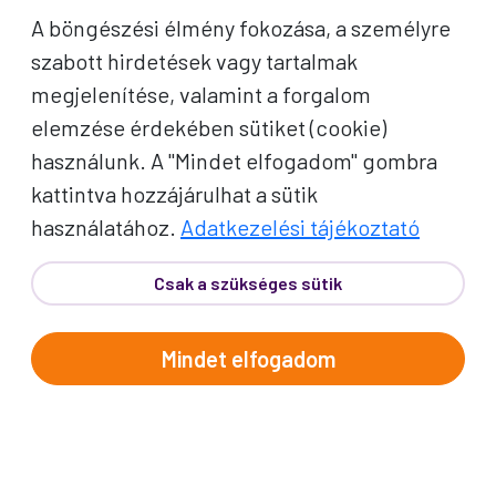
A böngészési élmény fokozása, a személyre
PROKO HÍRLEVÉL
szabott hirdetések vagy tartalmak
megjelenítése, valamint a forgalom
A jó utak híre gyorsan terjed – de a legjobb, ha
elemzése érdekében sütiket (cookie)
közvetlenül Önhöz érkezik. Iratkozzon fel
használunk. A "Mindet elfogadom" gombra
kedvezményes utazási ajánlatokért,
kattintva hozzájárulhat a sütik
inspirációkért és Proko-hírekért.
használatához.
Adatkezelési tájékoztató
Csak a szükséges sütik
Név
E-mail cím
Mindet elfogadom
A "Feliratkozom" gombra kattintva megerősítem, hogy
elolvastam az
adatvédelmi tájékoztatót
!
Az oldal reCAPTCHA és a Google által védve.