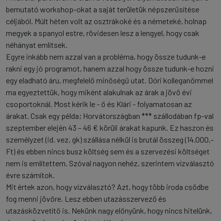
bemutató workshop-okat a saját területük népszerűsítése
céljából. Múlt héten volt az osztrákoké és a németeké, holnap
megyek a spanyol estre, rövidesen lesz a lengyel, hogy csak
néhányat említsek.
Egyre inkább nem azzal van a probléma, hogy össze tudunk-e
rakni egy jó programot, hanem azzal hogy össze tudunk-e hozni
egy eladható áru, megfelelő minőségű utat. Dóri kolleganőmmel
ma egyeztettük, hogy miként alakulnak az árak a jövő évi
csoportoknál. Most kérik le - ő és Klári - folyamatosan az
árakat. Csak egy példa; Horvátországban *** szállodában fp-val
szeptember elején 43 – 46 € körüli árakat kapunk. Ez haszon és
személyzet (id. vez, gk) szállása nélkül is brutál összeg (14.000,-
Ft) és ebben nincs busz költség sem és a szervezési költséget
nem is említettem. Szóval nagyon nehéz, szerintem vízválasztó
évre számítok.
Mit értek azon, hogy vízválasztó? Azt, hogy több iroda csődbe
fog menni jövőre. Lesz ebben utazásszervező és
utazásközvetítő is. Nekünk nagy előnyünk, hogy nincs hitelünk,