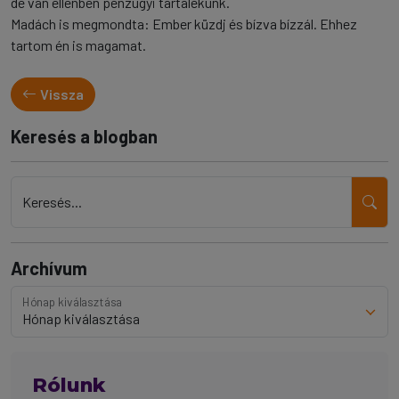
de van ellenben pénzügyi tartalékunk.
Madách is megmondta: Ember küzdj és bízva bízzál. Ehhez
tartom én is magamat.
Vissza
Keresés a blogban
Keresés...
Archívum
Hónap kiválasztása
Rólunk