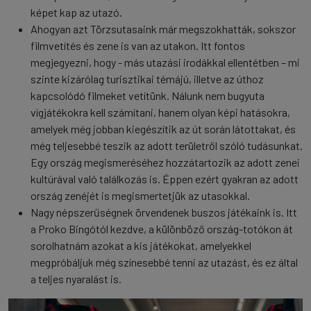
képet kap az utazó.
Ahogyan azt Törzsutasaink már megszokhatták, sokszor
filmvetítés és zene is van az utakon. Itt fontos
megjegyezni, hogy - más utazási irodákkal ellentétben – mi
szinte kizárólag turisztikai témájú, illetve az úthoz
kapcsolódó filmeket vetítünk. Nálunk nem bugyuta
vígjátékokra kell számítani, hanem olyan képi hatásokra,
amelyek még jobban kiegészítik az út során látottakat, és
még teljesebbé teszik az adott területről szóló tudásunkat.
Egy ország megismeréséhez hozzátartozik az adott zenei
kultúrával való találkozás is. Éppen ezért gyakran az adott
ország zenéjét is megismertetjük az utasokkal.
Nagy népszerűségnek örvendenek buszos játékaink is. Itt
a Proko Bingótól kezdve, a különböző ország-totókon át
sorolhatnám azokat a kis játékokat, amelyekkel
megpróbáljuk még színesebbé tenni az utazást, és ez által
a teljes nyaralást is.