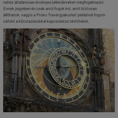
nehéz általánosan érvényes (ellen)érveket megfogalmazni.
Ennek jegyében én csak arról fogok írni, amit biztosan
állíthatok, vagyis a Proko Travel gyakorlati példáival fogom
cáfolni a körutazásokkal kapcsolatos tévhiteket.