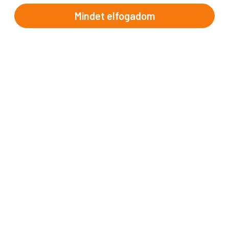
2026
Mindet elfogadom
Afrika
Aktualitás - Proko
Amerika
Ázsia
Buszos utak
Egzotikus utazások
Európa
Itthon történt
Kulturális körutazások
Proko Podcast
Repülős utak