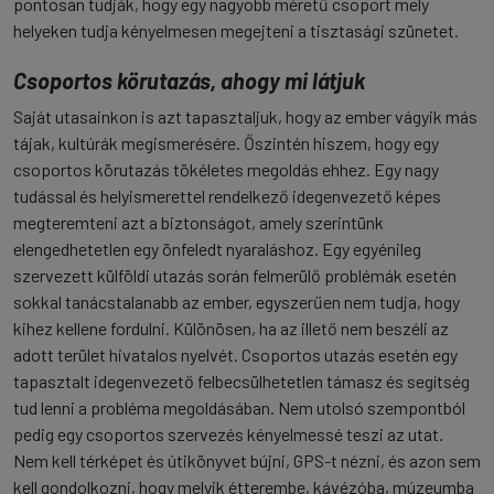
pontosan tudják, hogy egy nagyobb méretű csoport mely
helyeken tudja kényelmesen megejteni a tisztasági szünetet.
Csoportos körutazás, ahogy mi látjuk
Saját utasainkon is azt tapasztaljuk, hogy az ember vágyik más
tájak, kultúrák megismerésére. Őszintén hiszem, hogy egy
csoportos körutazás tökéletes megoldás ehhez. Egy nagy
tudással és helyismerettel rendelkező idegenvezető képes
megteremteni azt a biztonságot, amely szerintünk
elengedhetetlen egy önfeledt nyaraláshoz. Egy egyénileg
szervezett külföldi utazás során felmerülő problémák esetén
sokkal tanácstalanabb az ember, egyszerűen nem tudja, hogy
kihez kellene fordulni. Különösen, ha az illető nem beszéli az
adott terület hivatalos nyelvét. Csoportos utazás esetén egy
tapasztalt idegenvezető felbecsülhetetlen támasz és segítség
tud lenni a probléma megoldásában. Nem utolsó szempontból
pedig egy csoportos szervezés kényelmessé teszi az utat.
Nem kell térképet és útikönyvet bújni, GPS-t nézni, és azon sem
kell gondolkozni, hogy melyik étterembe, kávézóba, múzeumba