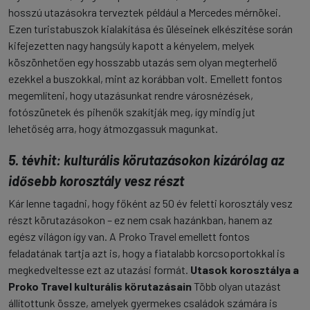
hosszú utazásokra terveztek például a Mercedes mérnökei.
Ezen turistabuszok kialakítása és üléseinek elkészítése során
kifejezetten nagy hangsúly kapott a kényelem, melyek
köszönhetően egy hosszabb utazás sem olyan megterhelő
ezekkel a buszokkal, mint az korábban volt. Emellett fontos
megemlíteni, hogy utazásunkat rendre városnézések,
fotószünetek és pihenők szakítják meg, így mindig jut
lehetőség arra, hogy átmozgassuk magunkat.
5. tévhit: kulturális körutazásokon kizárólag az
idősebb korosztály vesz részt
Kár lenne tagadni, hogy főként az 50 év feletti korosztály vesz
részt körutazásokon – ez nem csak hazánkban, hanem az
egész világon így van. A Proko Travel emellett fontos
feladatának tartja azt is, hogy a fiatalabb korcsoportokkal is
megkedveltesse ezt az utazási formát.
Utasok korosztálya a
Proko Travel kulturális körutazásain
Több olyan utazást
állítottunk össze, amelyek gyermekes családok számára is