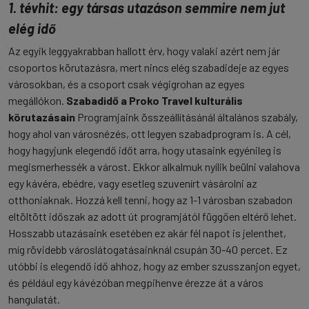
1. tévhit: egy társas utazáson semmire nem jut
elég idő
Az egyik leggyakrabban hallott érv, hogy valaki azért nem jár
csoportos körutazásra, mert nincs elég szabadideje az egyes
városokban, és a csoport csak végigrohan az egyes
megállókon.
Szabadidő a Proko Travel kulturális
körutazásain
Programjaink összeállításánál általános szabály,
hogy ahol van városnézés, ott legyen szabadprogram is. A cél,
hogy hagyjunk elegendő időt arra, hogy utasaink egyénileg is
megismerhessék a várost. Ekkor alkalmuk nyílik beülni valahova
egy kávéra, ebédre, vagy esetleg szuvenírt vásárolni az
otthoniaknak. Hozzá kell tenni, hogy az 1-1 városban szabadon
eltöltött időszak az adott út programjától függően eltérő lehet.
Hosszabb utazásaink esetében ez akár fél napot is jelenthet,
míg rövidebb városlátogatásainknál csupán 30-40 percet. Ez
utóbbi is elegendő idő ahhoz, hogy az ember szusszanjon egyet,
és például egy kávézóban megpihenve érezze át a város
hangulatát.