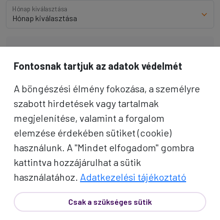
Hónap kiválasztása
Rólunk
Fontosnak tartjuk az adatok védelmét
A Proko Travel történelme 1993-ig nyúlik vissza. Ekkor
alapította meg Prónay Gyula és felesége, Prónay Gyuláné
A böngészési élmény fokozása, a személyre
Ildikó a kulturális körutazásokra specializálódott
szabott hirdetések vagy tartalmak
utazási irodánkat, ahol az utasok nemcsak egyszerű
megjelenítése, valamint a forgalom
utazásokban vehetnek részt, hanem élményt,
szakértelmet és kikapcsolódást kapnak színvonalas
elemzése érdekében sütiket (cookie)
szállásokon, felkészült idegenvezetőkkel, gyönyörű
használunk. A "Mindet elfogadom" gombra
tájakon..
kattintva hozzájárulhat a sütik
Tovább
használatához.
Adatkezelési tájékoztató
Csak a szükséges sütik
Kategóriák