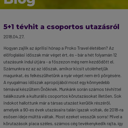
5+1 tévhit a csoportos utazásról
2018.04.27.
Hogyan zajlik az áprilisi hónap a Proko Travel életében? Az
előfoglalási időszak már véget ért, és – bár a hét folyamán 12
utazásunk indul útjára - a főszezon még nem kezdődött el.
Számunkra ez az az időszak, amikor kicsit utolérhetjük
magunkat, és felkészülhetünk a nyár véget nem érő pörgésére.
A nyugalmas időszak apropójából most egy könnyedebb
témával készültem Önöknek.
Munkánk során számos tévhittel
találkozunk a kulturális csoportos körutazásokat illetően. Sok
indokot hallottunk már a társas utazást kerülők részéről,
amelyek a 90-es évek utazásaira talán igazak voltak, de 2018-ra
esősen ideje múlttá váltak. Most ezeket vesszük sorra! Mivel a
körutazások piaca széles, számos cég tevékenykedik rajta, így