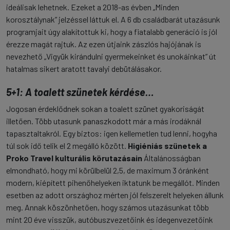
ideálisak lehetnek. Ezeket a 2018-as évben „Minden
korosztálynak” jelzéssel láttuk el. A 6 db családbarát utazásunk
programjait úgy alakítottuk ki, hogy a fiatalabb generáció is jól
érezze magát rajtuk. Az ezen útjaink zászlós hajójának is
nevezhető „Vigyük kirándulni gyermekeinket és unokáinkat” út
hatalmas sikert aratott tavalyi debütálásakor.
5+1: A toalett szünetek kérdése…
Jogosan érdeklődnek sokan a toalett szünet gyakoriságát
illetően. Több utasunk panaszkodott már a más irodáknál
tapasztaltakról. Egy biztos: igen kellemetlen tud lenni, hogyha
túl sok idő telik el 2 megálló között.
Higiéniás szünetek a
Proko Travel kulturális körutazásain
Általánosságban
elmondható, hogy mi körülbelül 2,5, de maximum 3 óránként
modern, kiépített pihenőhelyeken iktatunk be megállót. Minden
esetben az adott országhoz mérten jól felszerelt helyeken állunk
meg. Annak köszönhetően, hogy számos utazásunkat több
mint 20 éve visszük, autóbuszvezetőink és idegenvezetőink