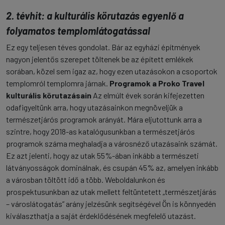
2. tévhit: a kulturális körutazás egyenlő a
folyamatos templomlátogatással
Ez egy teljesen téves gondolat. Bár az egyházi építmények
nagyon jelentős szerepet töltenek be az épített emlékek
sorában, közel sem igaz az, hogy ezen utazásokon a csoportok
templomról templomra járnak.
Programok a Proko Travel
kulturális körutazásain
Az elmúlt évek során kifejezetten
odafigyeltünk arra, hogy utazásainkon megnöveljük a
természetjárós programok arányát. Mára eljutottunk arra a
szintre, hogy 2018-as katalógusunkban a természetjárós
programok száma meghaladja a városnéző utazásaink számát.
Ez azt jelenti, hogy az utak 55%-ában inkább a természeti
látványosságok dominálnak, és csupán 45% az, amelyen inkább
a városban töltött idő a több. Weboldalunkon és
prospektusunkban az utak mellett feltüntetett „természetjárás
– városlátogatás” arány jelzésünk segítségével Ön is könnyedén
kiválaszthatja a saját érdeklődésének megfelelő utazást.