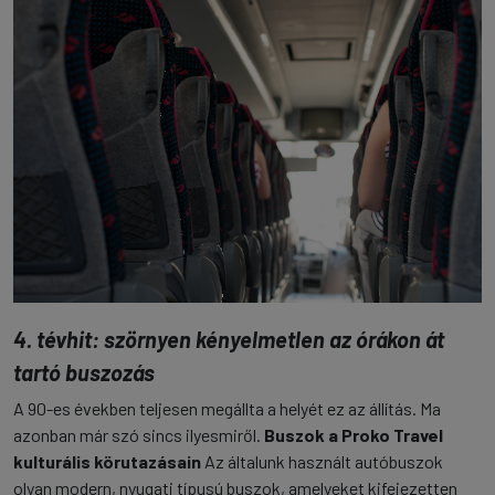
4. tévhit: szörnyen kényelmetlen az órákon át
tartó buszozás
A 90-es években teljesen megállta a helyét ez az állítás. Ma
azonban már szó sincs ilyesmiről.
Buszok a Proko Travel
kulturális körutazásain
Az általunk használt autóbuszok
olyan modern, nyugati típusú buszok, amelyeket kifejezetten