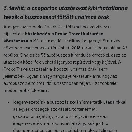
3. tévhit: a csoportos utazásokat kibírhatatlanná
teszik a buszozással töltött unalmas órák
Ahogyan azt mondani szokták: több sebből vérzik ez a
kijelentés.
Közlekedés a Proko Travel kulturális
körutazásain
Már ott megdől az állítás, hogy egy körutazás
közel sem csak busszal történhet. 2018-as katalógusunkban 42
repülős, 5 hajós és 53 autóbuszos kirándulás érhető el, azaz az
utazások közel fele vehető igénybe repülővel vagy hajóval. A
Proko Travel utazásain a „hosszú, unalmas órák” sem
jellemzőek, ugyanis nagy hangsúlyt fektetünk arra, hogy az
autóbuszon eltöltött idő is hasznosan teljen. Ezt többféle
módon próbáljuk elérni.
Idegenvezetőink a buszozás során ismertetik utasainkkal
az egyes országok szokásait, történelmét,
gasztronómiáját. Így, az adott helyszínre érve az
idegenvezetés már a konkrét látványosságra tud
összpontosítani, és összességében sokkal teljesebb