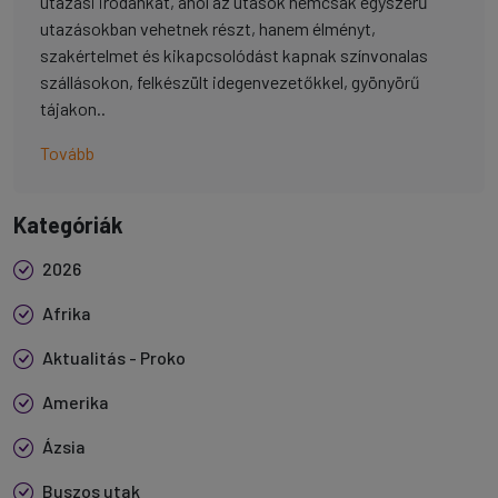
utazási irodánkat, ahol az utasok nemcsak egyszerű
utazásokban vehetnek részt, hanem élményt,
szakértelmet és kikapcsolódást kapnak színvonalas
szállásokon, felkészült idegenvezetőkkel, gyönyörű
tájakon..
Tovább
Kategóriák
2026
Afrika
Aktualitás - Proko
Amerika
Ázsia
Buszos utak