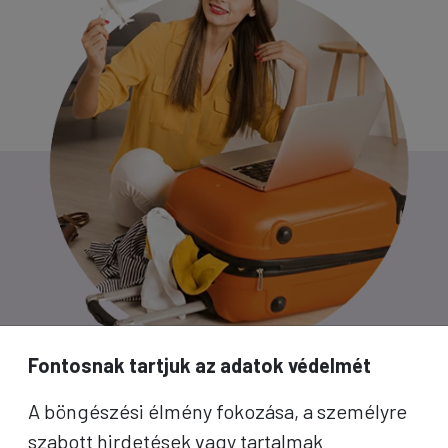
Fontosnak tartjuk az adatok védelmét
PROKO HÍRLEVÉL
A böngészési élmény fokozása, a személyre
szabott hirdetések vagy tartalmak