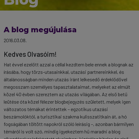
A blog megújulása
2016.03.08.
Kedves Olvasóim!
Hat évvel ezelőtt azzal a céllal kezdtem bele ennek a blognak az
írásába, hogy törzs-utasainkkal, utazási partnereinkkel, és
általánosságban minden utazás iránt lelkesedő érdeklődővel
megosszam személyes tapasztalataimat, melyeket az elmúlt
közel 40 évben szereztem az utazás világában.
Az első betű
leütése óta közel félezer blogbejegyzés született, melyek igen
változatos témákat érintettek – egzotikus utazási
beszámolóktól, a turisztikai szakma kulisszatitkain át, a hó
fogságában töltött napokról szóló leírásig –, azonban bármilyen
témáról is volt szó, mindig igyekeztem hű maradni a blog
elkezdésekor lefektetett elveimhez: kizárólag hiteles és első