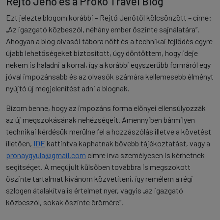
Rejtő Jenő és a Proko Travel Blog
Ezt jelezte blogom korábbi – Rejtő Jenőtől kölcsönzött – címe:
„Az igazgató közbeszól, néhány ember őszinte sajnálatára”.
Ahogyan a blog olvasói tábora nőtt és a technikai fejlődés egyre
újabb lehetőségeket biztosított, úgy döntöttem, hogy ideje
nekem is haladni a korral, így a korábbi egyszerűbb formáról egy
jóval impozánsabb és az olvasók számára kellemesebb élményt
nyújtó új megjelenítést adni a blognak.
Bízom benne, hogy az impozáns forma előnyei ellensúlyozzák
az új megszokásának nehézségeit. Amennyiben bármilyen
technikai kérdésük merülne fel a hozzászólás illetve a követést
illetően,
IDE
kattintva kaphatnak bővebb tájékoztatást, vagy a
pronaygyula@gmail.com
címre írva személyesen is kérhetnek
segítséget. A megújult külsőben továbbra is megszokott
őszinte tartalmat kívánom közvetíteni, így remélem a régi
szlogen átalakítva is értelmet nyer, vagyis „az igazgató
közbeszól, sokak őszinte örömére”.