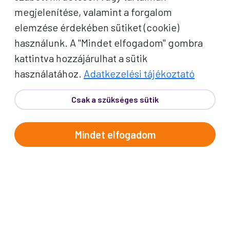
megjelenítése, valamint a forgalom
A jó utak híre gyorsan terjed – de a legjobb, ha
elemzése érdekében sütiket (cookie)
közvetlenül Önhöz érkezik. Iratkozzon fel
használunk. A "Mindet elfogadom" gombra
kedvezményes utazási ajánlatokért,
kattintva hozzájárulhat a sütik
inspirációkért és Proko-hírekért.
használatához.
Adatkezelési tájékoztató
Név
Csak a szükséges sütik
E-mail cím
Mindet elfogadom
A "Feliratkozom" gombra kattintva megerősítem, hogy
elolvastam az
adatvédelmi tájékoztatót
!
Az oldal reCAPTCHA és a Google által védve.
Feliratkozom