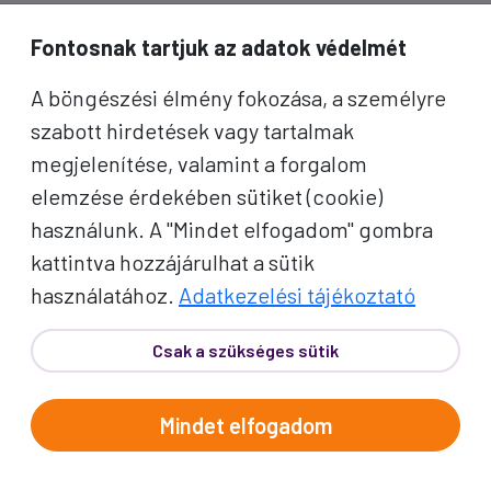
A jó utak híre gyorsan terjed – de a legjobb, ha
Fontosnak tartjuk az adatok védelmét
közvetlenül Önhöz érkezik. Iratkozzon fel
kedvezményes utazási ajánlatokért,
A böngészési élmény fokozása, a személyre
inspirációkért és Proko-hírekért.
szabott hirdetések vagy tartalmak
megjelenítése, valamint a forgalom
Név
elemzése érdekében sütiket (cookie)
használunk. A "Mindet elfogadom" gombra
E-mail cím
kattintva hozzájárulhat a sütik
használatához.
Adatkezelési tájékoztató
A "Feliratkozom" gombra kattintva megerősítem, hogy
elolvastam az
adatvédelmi tájékoztatót
!
Csak a szükséges sütik
Az oldal reCAPTCHA és a Google által védve.
Mindet elfogadom
Feliratkozom