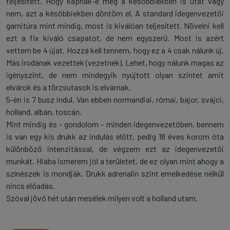
teljesített. Hogy kapnak-e még a későbbiekben is utat vagy
nem, azt a későbbiekben döntöm el. A standard idegenvezetői
garnitúra mint mindig, most is kiválóan teljesített. Növelni kell
ezt a fix kiváló csapatot, de nem egyszerű. Most is azért
vettem be 4 újat. Hozzá kell tennem, hogy ez a 4 csak nálunk új.
Más irodának vezettek (vezetnek). Lehet, hogy nálunk magas az
igényszint, de nem mindegyik nyújtott olyan szintet amit
elvárok és a törzsutasok is elvárnak.
5-én is 7 busz indul. Van ebben normandiai, római, bajor, svájci,
holland, albán, toscán.
Mint mindig és - gondolom - minden idegenvezetőben, bennem
is van egy kis drukk az indulás előtt, pedig 18 éves korom óta
különböző intenzitással, de végzem ezt az idegenvezetői
munkát. Hiába ismerem jól a területet, de ez olyan mint ahogy a
színészek is mondják. Drukk adrenalin szint emelkedése nélkül
nincs előadás.
Szóval jövő hét után mesélek milyen volt a holland utam.