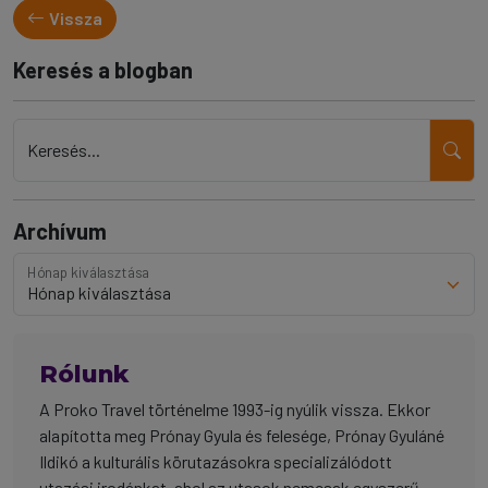
Vissza
Keresés a blogban
Keresés...
Archívum
Hónap kiválasztása
Rólunk
A Proko Travel történelme 1993-ig nyúlik vissza. Ekkor
alapította meg Prónay Gyula és felesége, Prónay Gyuláné
Ildikó a kulturális körutazásokra specializálódott
utazási irodánkat, ahol az utasok nemcsak egyszerű