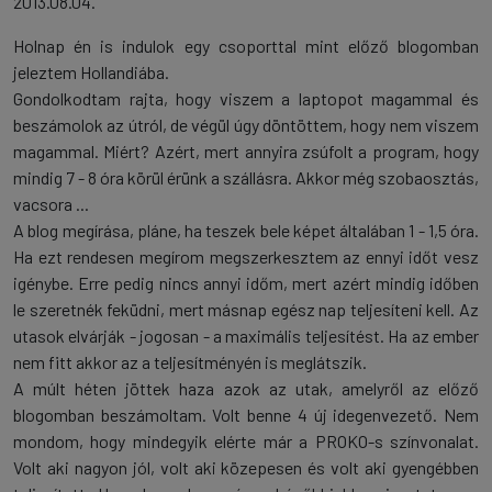
2013.08.04.
Holnap én is indulok egy csoporttal mint előző blogomban
jeleztem Hollandiába.
Gondolkodtam rajta, hogy viszem a laptopot magammal és
beszámolok az útról, de végül úgy döntöttem, hogy nem viszem
magammal. Miért? Azért, mert annyira zsúfolt a program, hogy
mindig 7 - 8 óra körül érünk a szállásra. Akkor még szobaosztás,
vacsora ...
A blog megírása, pláne, ha teszek bele képet általában 1 - 1,5 óra.
Ha ezt rendesen megírom megszerkesztem az ennyi időt vesz
igénybe. Erre pedig nincs annyi időm, mert azért mindig időben
le szeretnék feküdni, mert másnap egész nap teljesíteni kell. Az
utasok elvárják - jogosan - a maximális teljesítést. Ha az ember
nem fitt akkor az a teljesítményén is meglátszik.
A múlt héten jöttek haza azok az utak, amelyről az előző
blogomban beszámoltam. Volt benne 4 új idegenvezető. Nem
mondom, hogy mindegyik elérte már a PROKO-s színvonalat.
Volt aki nagyon jól, volt aki közepesen és volt aki gyengébben