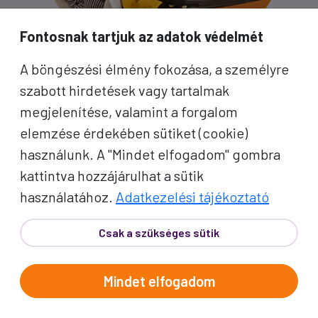
Fontosnak tartjuk az adatok védelmét
A böngészési élmény fokozása, a személyre
szabott hirdetések vagy tartalmak
PROKO HÍRLEVÉL
megjelenítése, valamint a forgalom
elemzése érdekében sütiket (cookie)
A jó utak híre gyorsan terjed – de a legjobb, ha
használunk. A "Mindet elfogadom" gombra
közvetlenül Önhöz érkezik. Iratkozzon fel
kattintva hozzájárulhat a sütik
kedvezményes utazási ajánlatokért,
használatához.
Adatkezelési tájékoztató
inspirációkért és Proko-hírekért.
Csak a szükséges sütik
Név
Mindet elfogadom
E-mail cím