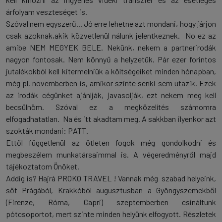
árfolyam veszteséget is.
Szóval nem egyszerű... Jó erre lehetne azt mondani, hogy járjon
csak azoknak,akik közvetlenül nálunk jelentkeznek. No ez az
amibe NEM MEGYEK BELE. Nekünk, nekem a partnerirodák
nagyon fontosak. Nem könnyű a helyzetük. Pár ezer forintos
jutalékokból kell kitermelniük a költségeiket minden hónapban,
még pl. novemberben is, amikor szinte senki sem utazik. Ezek
az irodák cégünket ajánlják, javasolják, ezt nekem meg kell
becsülnöm. Szóval ez a megközelítés számomra
elfogadhatatlan. Na és itt akadtam meg. A sakkban ilyenkor azt
szokták mondani: PATT.
Ettől függetlenül az ötleten fogok még gondolkodni és
megbeszélem munkatársaimmal is. A végeredményről majd
tájékoztatom Önöket.
Addig is? Hajrá PROKO TRAVEL ! Vannak még szabad helyeink,
sőt Prágából, Krakkóból augusztusban a Gyöngyszemekből
(Firenze, Róma, Capri) szeptemberben csináltunk
pótcsoportot, mert szinte minden helyünk elfogyott. Részletek