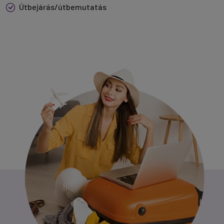
Útbejárás/útbemutatás