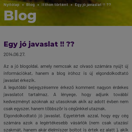
Nyitólap
Blog
Itthon történt
Egy jó javaslat !! ??
Blog
Egy jó javaslat !! ??
2014.06.27.
Az a jó blogoldal, amely nemcsak az olvasó számára nyújt új
információkat, hanem a blog íróhoz is új elgondolkodtató
javaslat érkezik.
A legutóbbi bejegyzésemre érkező komment nagyon érdekes
javaslatot tartalmaz. A lényege, hogy adjunk további
kedvezményt azoknak az utasoknak akik az adott évben nem
csak egyszer, hanem többször is cégünkkel utaznak.
Elgondolkodtató jó javaslat. Egyetértek azzal, hogy egy cég
számára azok a legértékesebb vásárlók (nem csak utazási
szakmát, hanem akár élelmiszer boltot is értek ez alatt ), akik