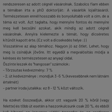
rendszeresen az adott cégnél vásárolnak. Szabolcs fiam ebben
a témában írta a phD doktoriját: A vásárlók lojalitásáról.
Természetesen ennél hosszabb és bonyolultabb volt a cím, de a
téma ez volt. Azt taglalta, hogy mennyire fontos és mennyire
meg kell becsülni azokat, akik mindig az adott cégnél
vásárolnak. Annyira kielemezte a témát, hogy dicséretes
kitűnőt kapott érte. (Ez volt a dicsekedés helye :) )
Visszatérve az alap témához. Nagyon jó az ötlet. Lehet, hogy
meg is csináljuk jövőre. Itt egyedül a megvalósítás módja a
kéréses és természetesen az anyagi oldal.
Őszinte leszek és "hangosan" számolok:
- Törzsutas kedvezmény: 7 %
- 2. út kedvezménye : mondjuk 3 -5 % (kevesebbnek nem látnám
értelmét)
- partner iroda jutaléka: ez 8 - 12 % közt változik.
Ha ezeket összeadjuk, akkor ott vagyunk 20 % körül (vagy
felette) és több út esetén a haszonkulcsunk csak 20 %, és ebből
kell kihozni az ingyenes vidéki transzfer és az esetleges