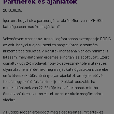
Partnerek és ajánlatok
2010.08.05.
Ígértem, hogy írok a partnerajánlatokról. Miért van a PROKO
katalógusban más iroda ajánlata?
Véleményem szerint az utasok legfontosabb szempontja EDDIG
az volt, hogy el tudjon utazni és megtekinteni a számára
kiszemelt célterületet. A körutak indításánál van egy minimális
létszám, mely alatt nem érdemes elindítani az adott utat. Ezért
csináltuk úgy 2-3 irodával, hogy ők átvesznek tőlem utakat és
olyan utat nem hirdetnek meg a saját katalógusukban, cserébe
én is átveszek tőlük néhány olyan ajánlatot, amely lehetővé
teszi, hogy az ő útjuk is elinduljon. Sokkal rosszabb, ha
mindkettőnknek van 22-22 fője és az út elmarad, mintha
összevonjuk és az utas el tud utazni az általa megálmodott
vidékre.
Az utóbbi időben erősödött meg a cég lojalitás. Mit értek ez