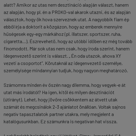
alatt? Amikor az utas nem desztináció alapján választ, hanem
az alapján, hogy pl. én a PROKO-val akarok utazni, és az alapján
választok, hogy ők hova szerveznek utat. A nagyobbik fiam ép
ebből írja a doktorit a közgázon, hogy az emberek mennyire
hűségesek egy-egy márkához (pl. illatszer, sportszer, ruha,
cigaretta…). Észrevehető, hogy az utóbbi időben ez még tovább
finomodott. Már sok utas nem csak, hogy iroda szerint, hanem
idegenvezető szerint is választ. „ Én oda utazok, ahova XY
vezeti a csoportot”. Körutaknál az idegenvezető személye,
személyisége mindannyian tudjuk, hogy nagyon meghatározó.
Számomra minden év őszén nagy dilemma, hogy vegyek-e át
utat más irodától? Ha igen, kitől és milyen desztinációt
(útirányt). Lehet, hogy jövőre csökkentem az átvett utak
számát és megcsinálok 2-3 ajánlatot önállóan. Voltak sajnos
negatív tapasztalatok partner utakra, mely megjelent a
katalógusunkban. Ez számunkra is negatívan hat vissza.
Legközelebb beindítok egy új játékot. Címe: „Ismerd fel !” A