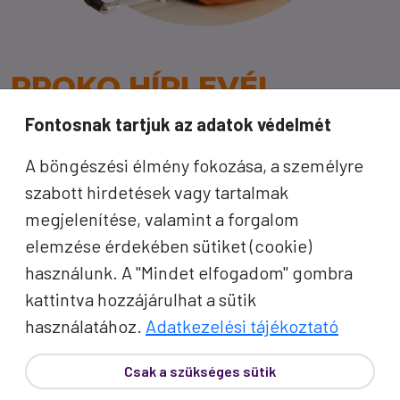
PROKO HÍRLEVÉL
Fontosnak tartjuk az adatok védelmét
A jó utak híre gyorsan terjed – de a legjobb, ha
A böngészési élmény fokozása, a személyre
közvetlenül Önhöz érkezik. Iratkozzon fel
szabott hirdetések vagy tartalmak
kedvezményes utazási ajánlatokért,
megjelenítése, valamint a forgalom
inspirációkért és Proko-hírekért.
elemzése érdekében sütiket (cookie)
használunk. A "Mindet elfogadom" gombra
Név
kattintva hozzájárulhat a sütik
használatához.
Adatkezelési tájékoztató
E-mail cím
Csak a szükséges sütik
A "Feliratkozom" gombra kattintva megerősítem, hogy
elolvastam az
adatvédelmi tájékoztatót
!