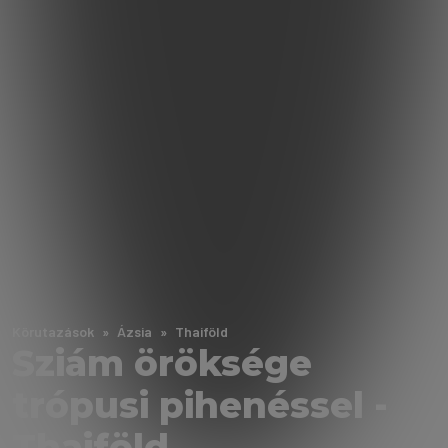
Körutazások
Ázsia
Thaiföld
Sziám öröksége
trópusi pihenéssel -
Thaiföld