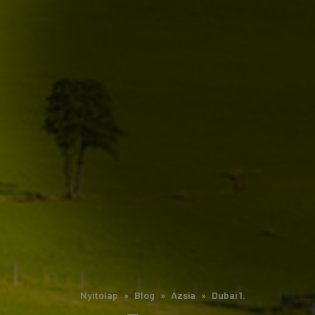
Nyitólap
Blog
Ázsia
Dubai 1.