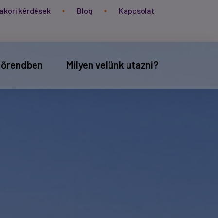
akori kérdések
Blog
Kapcsolat
időrendben
Milyen velünk utazni?