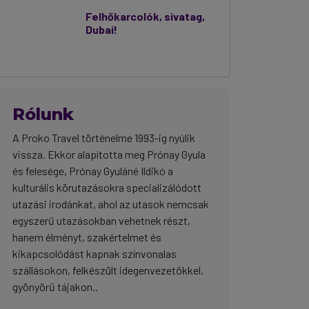
Felhőkarcolók, sivatag,
Dubai!
Rólunk
A Proko Travel történelme 1993-ig nyúlik
vissza. Ekkor alapította meg Prónay Gyula
és felesége, Prónay Gyuláné Ildikó a
kulturális körutazásokra specializálódott
utazási irodánkat, ahol az utasok nemcsak
egyszerű utazásokban vehetnek részt,
hanem élményt, szakértelmet és
kikapcsolódást kapnak színvonalas
szállásokon, felkészült idegenvezetőkkel,
gyönyörű tájakon..