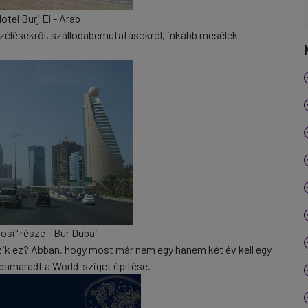
otel Burj El - Arab
élésekről, szállodabemutatásokról, inkább mesélek
osi" része - Bur Dubai
zik ez? Abban, hogy most már nem egy hanem két év kell egy
bamaradt a World-sziget építése.