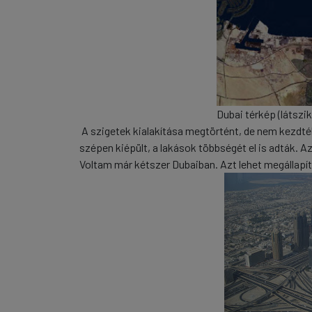
Dubai térkép (látszi
A szigetek kialakítása megtörtént, de nem kezdték 
szépen kiépült, a lakások többségét el is adták. A
Voltam már kétszer Dubaiban. Azt lehet megállapíta