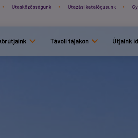
Utasközösségünk
Utazási katalógusunk
Gy
körútjaink
Távoli tájakon
Útjaink 