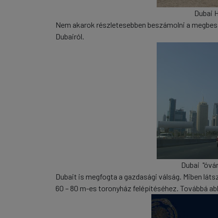
Dubai H
Nem akarok részletesebben beszámolni a megbesz
Dubairól.
Dubai "óvár
Dubait is megfogta a gazdasági válság. Miben láts
60 – 80 m-es toronyház felépítéséhez. Továbbá ab