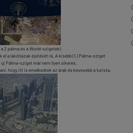
k a 2 pálma és a World-szigetek)
el a lakóházak építését rá. A kisebb (1.) Pálma-sziget
z új Pálma-sziget már nem ilyen sikeres.
ni, hogy itt is emelkedtek az árak és kevesebb a turista.