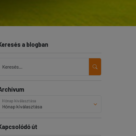
Keresés a blogban
Keresés...
Archívum
Hónap kiválasztása
Kapcsolódó út