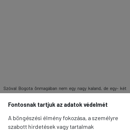
Szóval Bogota önmagában nem egy nagy kaland, de egy- két
kellemes napot el lehet itt tölteni. Mi is ennyit töltöttünk, mely
során kb. 8 szállodát is megnéztünk. Ezekről majd később.
Fontosnak tartjuk az adatok védelmét
A böngészési élmény fokozása, a személyre
szabott hirdetések vagy tartalmak