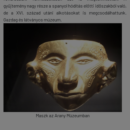
gyűjtemény nagy része a spanyol hódítás előtti időszakból való,
de a XVI. század utáni alkotásokat is megcsodálhattunk.
Gazdag és látványos múzeum.
Maszk az Arany Múzeumban