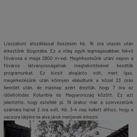
Lisszaboni átszállással összesen kb. 16 óra utazás után
érkeztünk Bogotába. Ez a világ egyik legmagasabban fekvő
fővárosa a maga 2800 m-vel. Megérkezésünk utáni napon a
főváros látványosságainak megtekintésével kezdtük
programunkat. Ez kicsit alvajárós volt, mert igaz,
megérkezésünk után könnyen elaludtunk a közel 23 órás
fenntlét után, de másnap azért éreztük, hogy 7 óra az
időeltolódás Kolumbia és Magyarország között. Ez azt
jelentette, hogy estefelé pl. 19 órakor már a szervezetünk
számára hajnal 2 óra volt. Kb. 3-4 nap kellett ahhoz, hogy a
vacsora idejére ne alva járok menjenek étkezni.