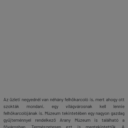
Az üzleti negyednél van néhány felhőkarcoló is, mert ahogy ott
szokták mondani, egy világvárosnak kell lennie
felhőkarcolójának is. Múzeum tekintetében egy nagyon gazdag
gyűjteménnyel rendelkező Arany Múzeum is található a
fővárosban. Természetesen ezt is megtekintettük. A