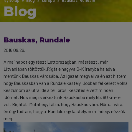
Nyitólap
Blog
Európa
Bauskas, Rundale
Blog
Bauskas, Rundale
2016.09.26.
A mai napot egy részt Lettországban, másrészt , már
Litvániában töltöttük.Rigát elhagyva D-K irányba haladva
mentünk Bauskas városába.
Az igazat megvallva én azt hittem,
hogy Bauskasban van a Rundale kastély. Jobban fel kellett volna
készülnöm az útra, de a téli prosi készítés elvett minden
időmet. Nos meg is érkeztünk Bauskasba mely kb. 90 km-re
volt Rigától. Mutat egy tábla, hogy Bauskas vára. Hüm… vára,
én úgy tudtam, hogy a Rundale egy kastély, no mindegy nézzük
meg.