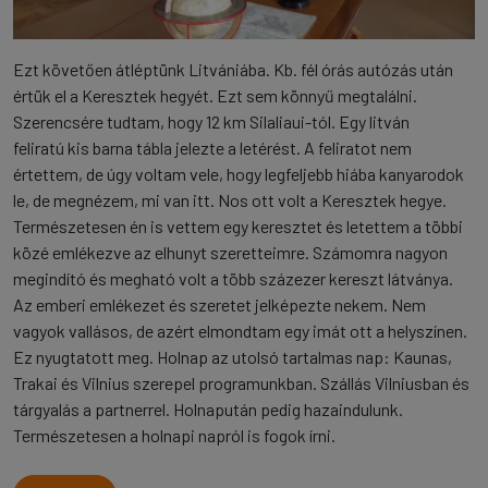
Ezt követően átléptünk Litvániába. Kb. fél órás autózás után
értük el a Keresztek hegyét. Ezt sem könnyű megtalálni.
Szerencsére tudtam, hogy 12 km Silaliaui-tól. Egy litván
feliratú kis barna tábla jelezte a letérést. A feliratot nem
értettem, de úgy voltam vele, hogy legfeljebb hiába kanyarodok
le, de megnézem, mi van itt. Nos ott volt a Keresztek hegye.
Természetesen én is vettem egy keresztet és letettem a többi
közé emlékezve az elhunyt szeretteimre. Számomra nagyon
megindító és megható volt a több százezer kereszt látványa.
Az emberi emlékezet és szeretet jelképezte nekem. Nem
vagyok vallásos, de azért elmondtam egy imát ott a helyszínen.
Ez nyugtatott meg. Holnap az utolsó tartalmas nap: Kaunas,
Trakai és Vilnius szerepel programunkban. Szállás Vilniusban és
tárgyalás a partnerrel. Holnapután pedig hazaindulunk.
Természetesen a holnapi napról is fogok írni.