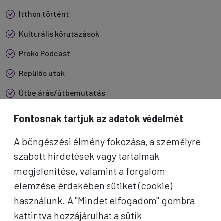
Itthon történt
Kulturális körutazások
Proko Podcast
Repülős utak
Útbejárás/útbemutatás
Fontosnak tartjuk az adatok védelmét
A böngészési élmény fokozása, a személyre
szabott hirdetések vagy tartalmak
megjelenítése, valamint a forgalom
elemzése érdekében sütiket (cookie)
használunk. A "Mindet elfogadom" gombra
kattintva hozzájárulhat a sütik