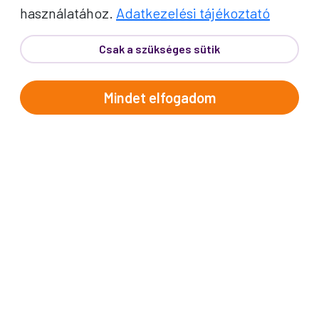
használatához.
Adatkezelési tájékoztató
Csak a szükséges sütik
Mindet elfogadom
PROKO HÍRLEVÉL
A jó utak híre gyorsan terjed – de a legjobb, ha
közvetlenül Önhöz érkezik. Iratkozzon fel
kedvezményes utazási ajánlatokért,