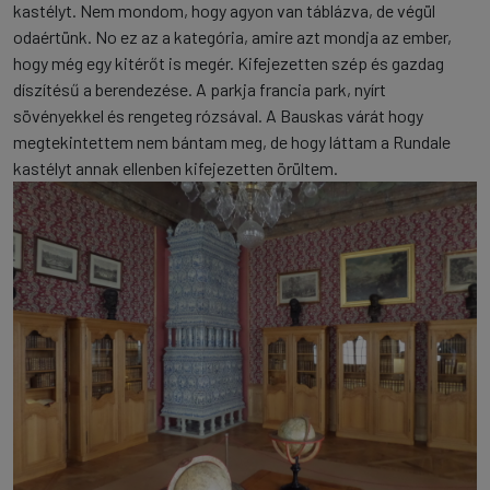
kastélyt. Nem mondom, hogy agyon van táblázva, de végül
odaértünk. No ez az a kategória, amire azt mondja az ember,
hogy még egy kitérőt is megér. Kifejezetten szép és gazdag
díszítésű a berendezése. A parkja francia park, nyírt
sövényekkel és rengeteg rózsával. A Bauskas várát hogy
megtekintettem nem bántam meg, de hogy láttam a Rundale
kastélyt annak ellenben kifejezetten örültem.