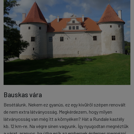
Bauskas vára
Besétálunk. Nekem ez gyanús, ez egy kívülről szépen renovált
de nem extra látványosság. Megkérdezem, hogy milyen
látványosság van még itt a környéken? Hát a Rundale kastély
kb. 12 km-re. Na végre sínen vagyunk. Így nyugodtan megnéztük
a várat, aranyos, ha útba esik az embernek érdemes megnézni,