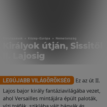
Körutazások
Közép-Európa
Németország
Királyok útján, Sissitől
II. Lajosig
LEGÚJABB VILÁGÖRÖKSÉG
Ez az út II.
Lajos bajor király fantáziavilágába vezet,
ahol Versailles mintájára épült paloták,
vízi tréfák, sziklába vájt bányák és