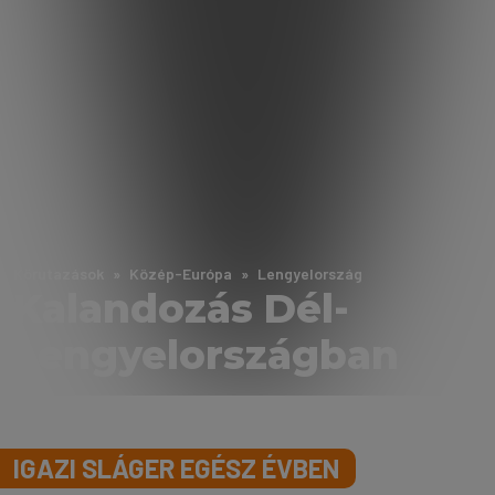
Körutazások
Közép-Európa
Lengyelország
Kalandozás Dél-
Lengyelországban
IGAZI SLÁGER EGÉSZ ÉVBEN