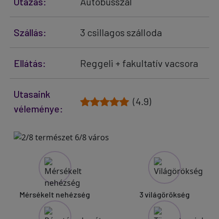
Utazás:
Autóbusszal
Szállás:
3 csillagos szálloda
Ellátás:
Reggeli + fakultatív vacsora
Utasaink
(4.9)
véleménye:
Mérsékelt nehézség
3 világörökség