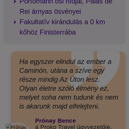
Portomarin ősi hídjai, Palas de
Rei árnyas ösvényei
Fakultatív kirándulás a 0 km
”
kőhöz Finisterrába
Ha egyszer elindul az ember a
Caminón, utána a szíve egy
része mindig Az Úton lesz.
Olyan életre szóló élmény ez,
melyet soha nem tudunk és nem
is akarunk majd elfelejteni.
Prónay Bence
a Proko Travel ügyvezetője,