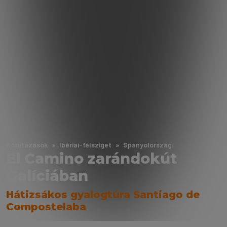
Körutazások
Ibériai-félsziget
Spanyolország
El Camino zarándokút
Galíciában
Hátizsákos gyalogtúra Santiago de
Compostelaba