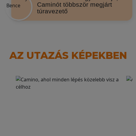
Caminót többször megjárt
túravezető
AZ UTAZÁS KÉPEKBEN