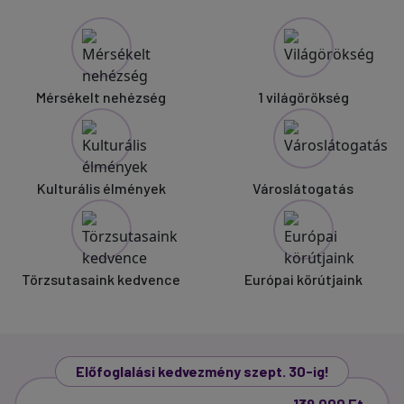
Mérsékelt nehézség
1 világörökség
Kulturális élmények
Városlátogatás
Törzsutasaink kedvence
Európai körútjaink
Előfoglalási kedvezmény szept. 30-ig!
139.000 Ft