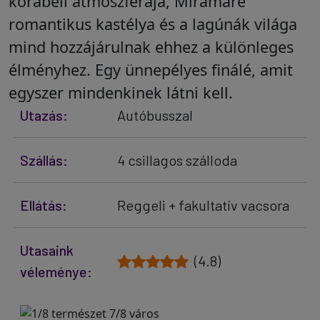
korabeli atmoszférája, Miramare
romantikus kastélya és a lagúnák világa
mind hozzájárulnak ehhez a különleges
élményhez. Egy ünnepélyes finálé, amit
egyszer mindenkinek látni kell.
Utazás:
Autóbusszal
Szállás:
4 csillagos szálloda
Ellátás:
Reggeli + fakultatív vacsora
Utasaink
(4.8)
véleménye: