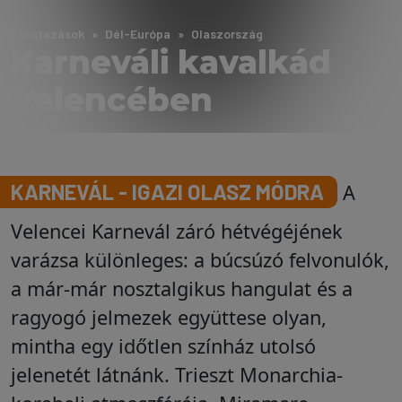
Körutazások
Dél-Európa
Olaszország
Karneváli kavalkád
Velencében
KARNEVÁL - IGAZI OLASZ MÓDRA
A
Velencei Karnevál záró hétvégéjének
varázsa különleges: a búcsúzó felvonulók,
a már-már nosztalgikus hangulat és a
ragyogó jelmezek együttese olyan,
mintha egy időtlen színház utolsó
jelenetét látnánk. Trieszt Monarchia-