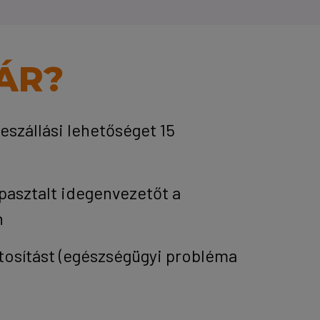
ÁR?
leszállási lehetőséget 15
pasztalt idegenvezetőt a
n
tosítást (egészségügyi probléma