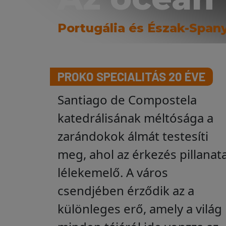
Portugália és Észak-Span
PROKO SPECIALITÁS 20 ÉVE
Santiago de Compostela
katedrálisának méltósága a
zarándokok álmát testesíti
meg, ahol az érkezés pillanat
lélekemelő. A város
csendjében érződik az a
különleges erő, amely a világ