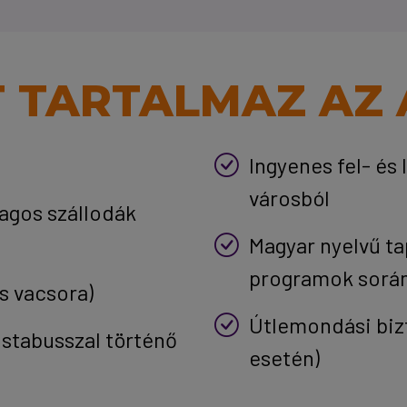
T TARTALMAZ AZ 
Ingyenes fel- és 
városból
llagos szállodák
Magyar nyelvű ta
programok sorá
és vacsora)
Útlemondási biz
istabusszal történő
esetén)