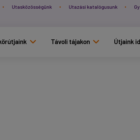
Utasközösségünk
Utazási katalógusunk
Gy
körútjaink
Távoli tájakon
Útjaink 