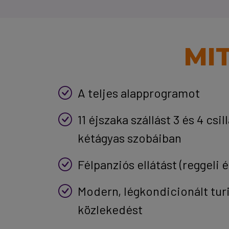
MI
A teljes alapprogramot
11 éjszaka szállást 3 és 4 csi
kétágyas szobáiban
Félpanziós ellátást (reggeli 
Modern, légkondicionált tur
közlekedést