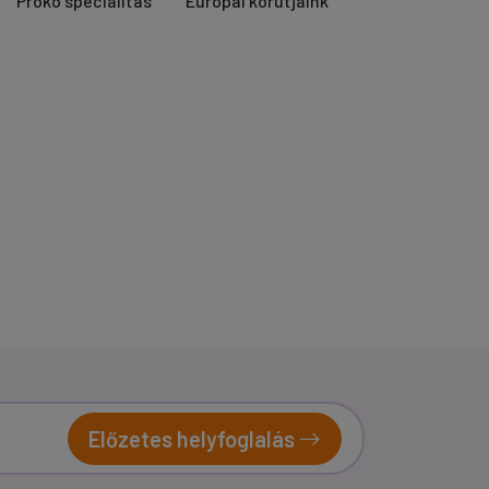
Proko specialitás
Európai körútjaink
Előzetes helyfoglalás