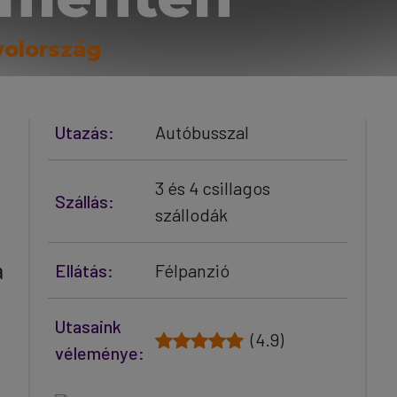
yolország
Utazás:
Autóbusszal
3 és 4 csillagos
Szállás:
szállodák
a
Ellátás:
Félpanzió
Utasaink
(4.9)
véleménye: