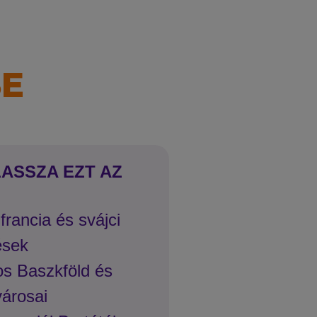
SE
LASSZA EZT AZ
francia és svájci
ések
os Baszkföld és
városai