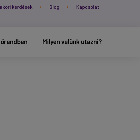
akori kérdések
Blog
Kapcsolat
időrendben
Milyen velünk utazni?