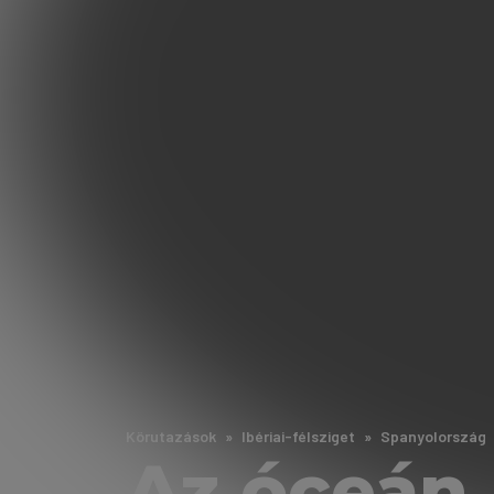
Körutazások
Ibériai-félsziget
Spanyolország
Az óceán