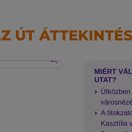
Z ÚT ÁTTEKINTÉ
MIÉRT VÁ
UTAT?
Útközben 
városnéz
A titokzat
Kasztília 