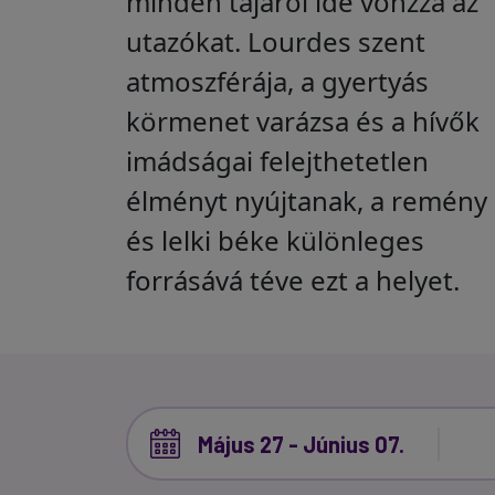
minden tájáról ide vonzza az
utazókat. Lourdes szent
atmoszférája, a gyertyás
körmenet varázsa és a hívők
imádságai felejthetetlen
élményt nyújtanak, a remény
és lelki béke különleges
forrásává téve ezt a helyet.
Május 27 - Június 07.