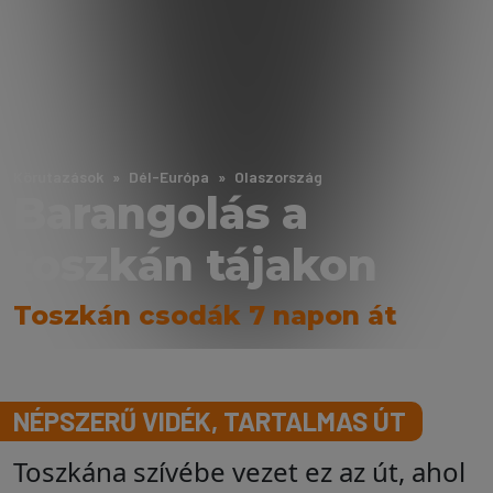
Körutazások
Dél-Európa
Olaszország
Barangolás a
toszkán tájakon
Toszkán csodák 7 napon át
NÉPSZERŰ VIDÉK, TARTALMAS ÚT
Toszkána szívébe vezet ez az út, ahol