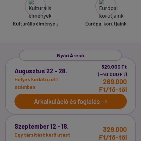
Kulturális élmények
Európai körútjaink
Nyári Áreső
329.000 Ft
Augusztus 22 - 28.
(-40.000 Ft)
Helyek korlátozott
289.000
számban
Ft/fő-től
Árkalkuláció és foglalás
Szeptember 12 - 18.
329.000
Egy társítást kérő utast
Ft/fő-től