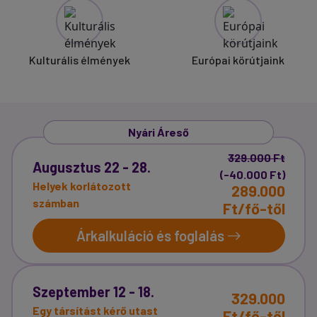
Kulturális élmények
Európai körútjaink
Nyári Áreső
329.000 Ft
Augusztus 22 - 28.
(-40.000 Ft)
Helyek korlátozott
289.000
számban
Ft/fő-től
Árkalkuláció és foglalás
Szeptember 12 - 18.
329.000
Egy társítást kérő utast
Ft/fő-től