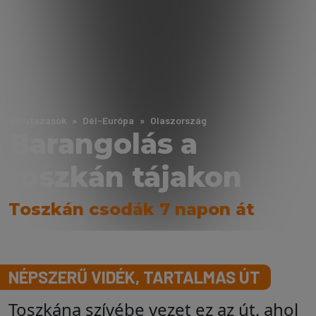
Körutazások
Dél-Európa
Olaszország
Barangolás a
toszkán tájakon
Toszkán csodák 7 napon át
NÉPSZERŰ VIDÉK, TARTALMAS ÚT
Toszkána szívébe vezet ez az út, ahol