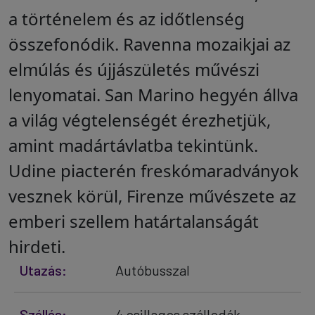
a történelem és az időtlenség
összefonódik. Ravenna mozaikjai az
elmúlás és újjászületés művészi
lenyomatai. San Marino hegyén állva
a világ végtelenségét érezhetjük,
amint madártávlatba tekintünk.
Udine piacterén freskómaradványok
vesznek körül, Firenze művészete az
emberi szellem határtalanságát
hirdeti.
Utazás:
Autóbusszal
Szállás:
4 csillagos szállodák