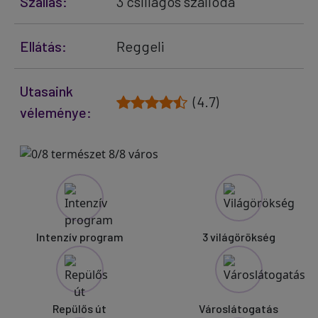
Szállás:
3 csillagos szálloda
Ellátás:
Reggeli
Utasaink
(4.7)
véleménye:
Intenzív program
3 világörökség
Repülős út
Városlátogatás