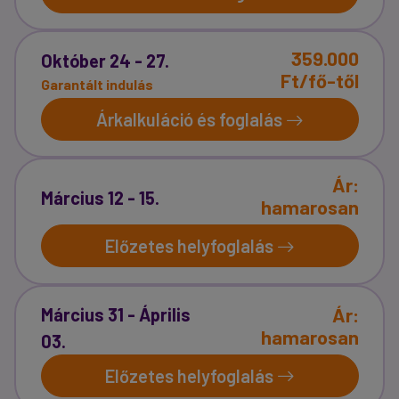
359.000
Október 24 - 27.
Ft/fő-től
Garantált indulás
Árkalkuláció és foglalás
Ár:
Március 12 - 15.
hamarosan
Előzetes helyfoglalás
Ár:
Március 31 - Április
hamarosan
03.
Előzetes helyfoglalás