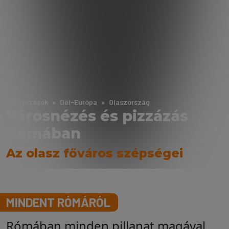
Körutazások
Dél-Európa
Olaszország
Városnézés és pizzázás
Rómában
Az olasz főváros szépségei
MINDENT RÓMÁRÓL
Rómában minden pillanat magával